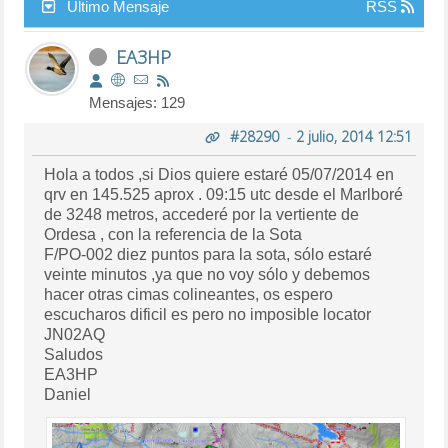
Último Mensaje
RSS
EA3HP
Mensajes: 129
#28290
-
2 julio, 2014 12:51
Hola a todos ,si Dios quiere estaré 05/07/2014 en
qrv en 145.525 aprox . 09:15 utc desde el Marlboré
de 3248 metros, accederé por la vertiente de
Ordesa , con la referencia de la Sota
F/PO-002 diez puntos para la sota, sólo estaré
veinte minutos ,ya que no voy sólo y debemos
hacer otras cimas colineantes, os espero
escucharos dificil es pero no imposible locator
JN02AQ
Saludos
EA3HP
Daniel