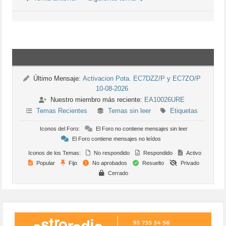
Último Mensaje:
Activacion Pota. EC7DZZ/P y EC7ZO/P
10-08-2026
Nuestro miembro más reciente:
EA10026URE
Temas Recientes
Temas sin leer
Etiquetas
Iconos del Foro:
El Foro no contiene mensajes sin leer
El Foro contiene mensajes no leídos
Iconos de los Temas:
No respondido
Respondido
Activo
Popular
Fijo
No aprobados
Resuelto
Privado
Cerrado