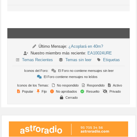
Último Mensaje:
¿Acoplará en 40m?
Nuestro miembro más reciente:
EA10024URE
Temas Recientes
Temas sin leer
Etiquetas
Iconos del Foro:
El Foro no contiene mensajes sin leer
El Foro contiene mensajes no leídos
Iconos de los Temas:
No respondido
Respondido
Activo
Popular
Fijo
No aprobados
Resuelto
Privado
Cerrado