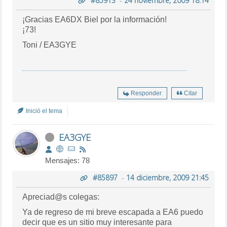
#85913
-
24 noviembre, 2009 18:14
¡Gracias EA6DX Biel por la información!
¡73!
Toni / EA3GYE
Responder
Citar
Inició el tema
EA3GYE
Mensajes: 78
#85897
-
14 diciembre, 2009 21:45
Apreciad@s colegas:
Ya de regreso de mi breve escapada a EA6 puedo
decir que es un sitio muy interesante para