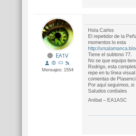
Hola Carlos
El repetidor de la Peñ
momentos lo esta
http://ursalamanca.bl
EA1V
Tiene el subtono 77.
No se que equipo tienes, pero con u
Rodrigo, esta completa
Mensajes: 1554
repe en tu línea visual a 2000 m. Tambien podrías escuchar, casi seguro el de Cabe
comentas de Plasen
Por aquí seguimos, si
Saludos cordiales
Anibal – EA1ASC