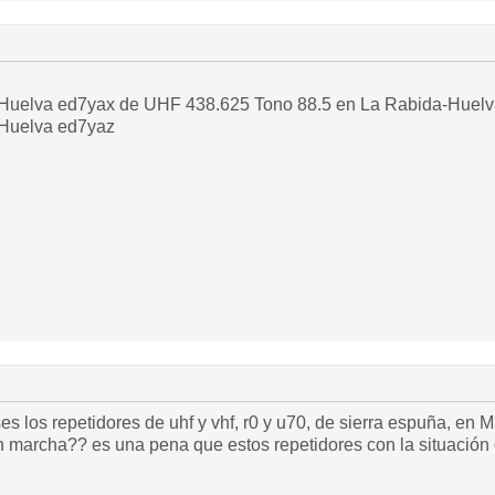
Huelva ed7yax de UHF 438.625 Tono 88.5 en La Rabida-Huelva 
 Huelva ed7yaz
s los repetidores de uhf y vhf, r0 y u70, de sierra espuña, en
n marcha?? es una pena que estos repetidores con la situación