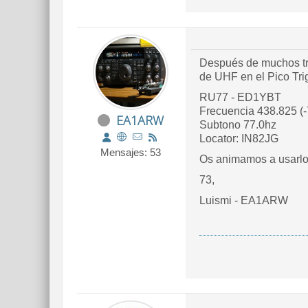
Después de muchos trá
de UHF en el Pico Tri
RU77 - ED1YBT
Frecuencia 438.825 (
EA1ARW
Subtono 77.0hz
Locator: IN82JG
Mensajes: 53
Os animamos a usarlo 
73,
Luismi - EA1ARW