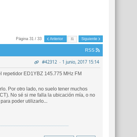
Página 31 / 33
Anterior
Siguiente
RSS
#42312
-
1 junio, 2017 15:14
vo el repetidor ED1YBZ 145.775 MHz FM
lo. Por otro lado, no suelo tener muchos
T). No sé si me falla la ubicación mía, o no
ara poder utilizarlo...