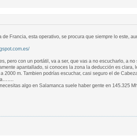
a de Francia, esta operativo, se procura que siempre lo este, a
ogspot.com.es/
n portátil, va a ser, que vas a no escucharlo, a no ser que te salgas a las afueras de Ciudad
mente apantallado, si conoces la zona la deducción es clara, lo 
za de Manzaneda, antiguo R6, Pero lo que
cia…….
 necesitas algo en Salamanca suele haber gente en 145.325 M