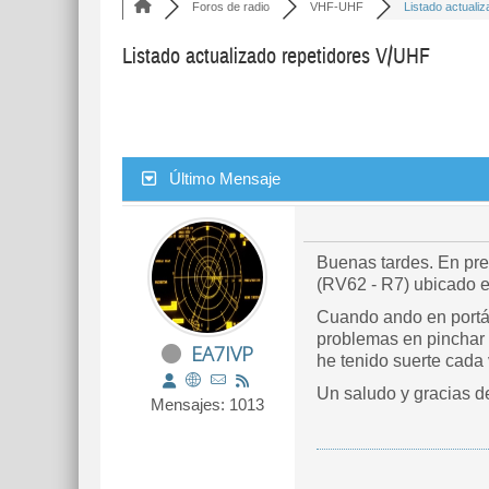
Foros de radio
VHF-UHF
Listado actualiz
Listado actualizado repetidores V/UHF
Último Mensaje
Buenas tardes. En pre
(RV62 - R7) ubicado e
Cuando ando en portát
problemas en pinchar u
EA7IVP
he tenido suerte cada v
Un saludo y gracias 
Mensajes: 1013