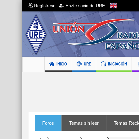
Regístrese
Hazte socio de URE
INICIO
URE
INICIACIÓN
Foros
Temas sin leer
Temas Reci