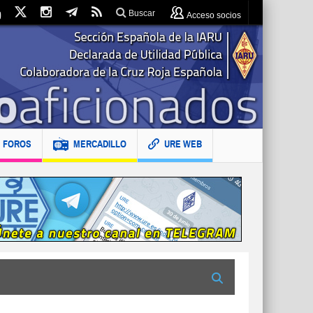
Buscar
Acceso socios
FOROS
MERCADILLO
URE WEB