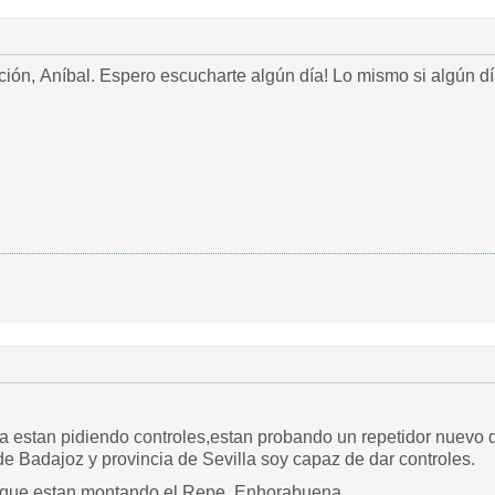
ación, Aníbal. Espero escucharte algún día! Lo mismo si algún d
va estan pidiendo controles,estan probando un repetidor nuevo
 de Badajoz y provincia de Sevilla soy capaz de dar controles.
s que estan montando el Repe. Enhorabuena