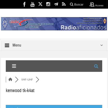
Buscar
Acceso
Menu
VHF-UHF
kenwood tk-k4at