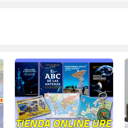
TIENDA ONLINE URE
Publicaciones, mapas, polos, camisetas,
gorras, tazas, forros polares y mucho más...
IR A LA TIENDA DE URE