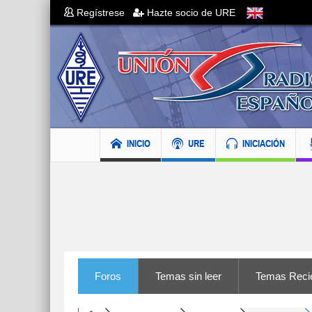
Regístrese
Hazte socio de URE
INICIO
URE
INICIACIÓN
Foros
Temas sin leer
Temas Reci