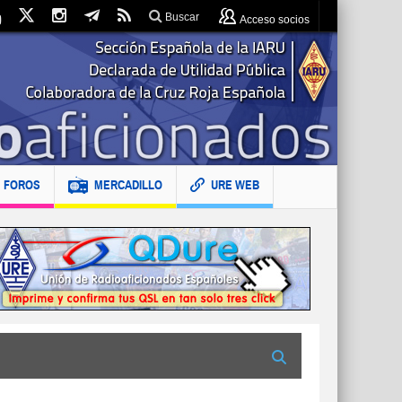
Buscar
Acceso socios
FOROS
MERCADILLO
URE WEB