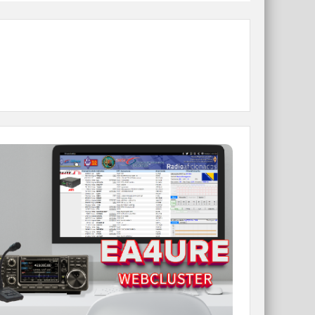
WEBCLUSTER EA4URE
Conoce el nuevo WebCluster de URE,
ahora con nuevos filtros e información y
compatible con GDURE
IR A WEBCLUSTER