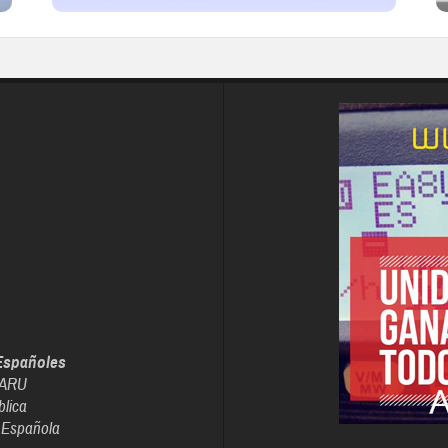
Españoles
IARU
blica
 Española