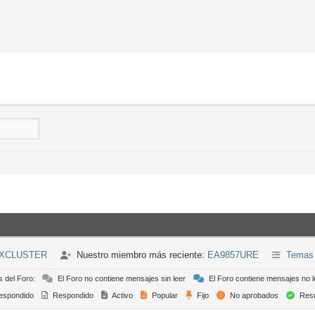
DXCLUSTER
Nuestro miembro más reciente:
EA9857URE
Temas 
s del Foro:
El Foro no contiene mensajes sin leer
El Foro contiene mensajes no l
espondido
Respondido
Activo
Popular
Fijo
No aprobados
Resu