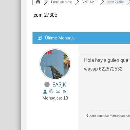
Foros de radio
VHF-UHF
icom 2730e
icom 2730e
Último Mensaje
Hola hay alguien que
wasap 622572532
EA5JK
Mensajes: 13
Este tema fue modificado h