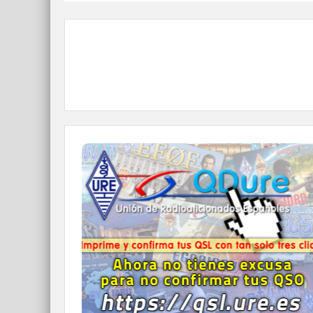
QDURE - https://qsl.ure.es
Imprime y confirma tus QSL en tan solo tres
click.
Nunca fue tan fácil y cómodo
el confirmar tus contactos.
IR A QDURE