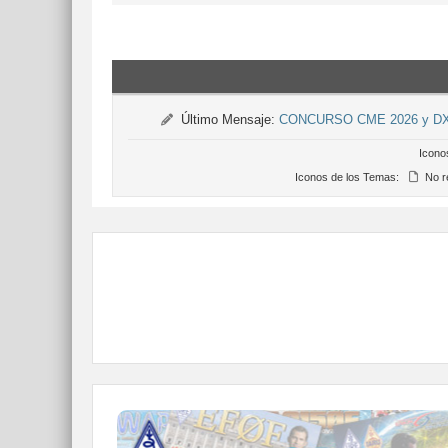
Último Mensaje:
CONCURSO CME 2026 y D
Icono
Iconos de los Temas:
No r
QDURE - https://qsl.ure.es