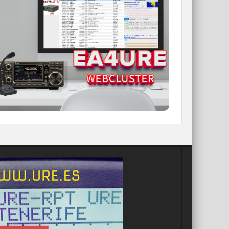
WEBCLUSTER EA4URE
Conoce el nuevo WebCluster de URE,
ahora con nuevos filtros e información y
compatible con GDURE
IR A WEBCLUSTER