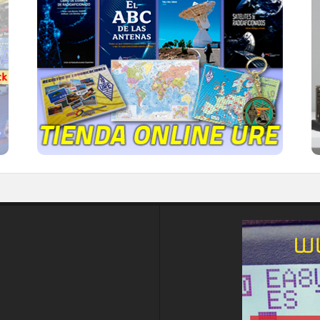
TIENDA ONLINE URE
Publicaciones, mapas, polos, camisetas,
gorras, tazas, forros polares y mucho más...
IR A LA TIENDA DE URE