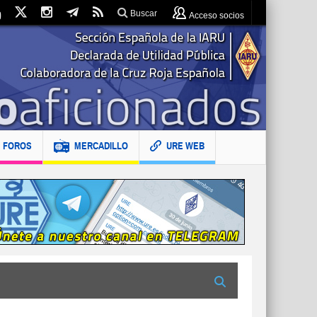
Buscar
Acceso socios
FOROS
MERCADILLO
URE WEB