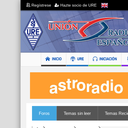
Regístrese
Hazte socio de URE
INICIO
URE
INICIACIÓN
Foros
Temas sin leer
Temas Reci