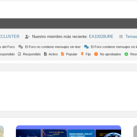
XCLUSTER
Nuestro miembro más reciente:
EA10028URE
Temas
s del Foro:
El Foro no contiene mensajes sin leer
El Foro contiene mensajes no l
espondido
Respondido
Activo
Popular
Fijo
No aprobados
Resu