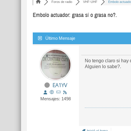
Foros de radio
VHF-UHF
Embolo actuador:
Embolo actuador: grasa sí o grasa no?.
Último Mensaje
No tengo claro si hay
Alguien lo sabe?.
EA1YV
Mensajes: 1498