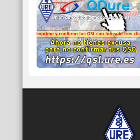
Imprime y confirma tus QSL en tan solo tres
click.
Nunca fue tan fácil y cómodo
el confirmar tus contactos.
IR A QDURE