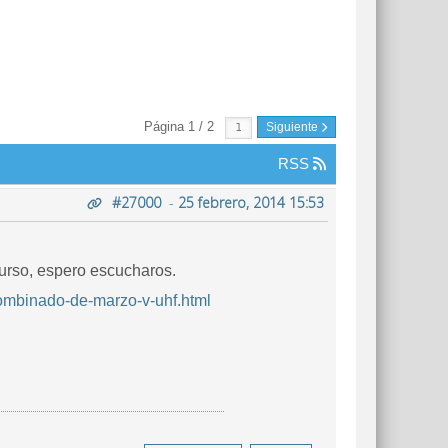
Página 1 / 2
Siguiente
RSS
#27000
-
25 febrero, 2014 15:53
curso, espero escucharos.
combinado-de-marzo-v-uhf.html