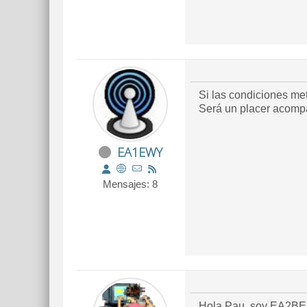
Si las condiciones me
EA1EWY
Mensajes: 8
Hola Pau, soy EA2BER,