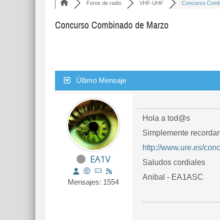
Foros de radio
VHF-UHF
Concurso Combi
Concurso Combinado de Marzo
Último Mensaje
Hola a tod@s
Simplemente recordaro
http://www.ure.es/con
EA1V
Saludos cordiales
Anibal - EA1ASC
Mensajes: 1554