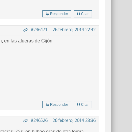
Responder
Citar
#246471
-
26 febrero, 2014 22:42
 en las afueras de Gijón.
Responder
Citar
#246526
-
26 febrero, 2014 23:36
cias, 73s, en bilbao eras de otra forma ,