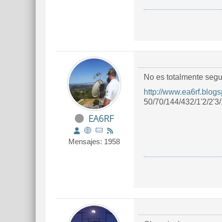
No es totalmente segur
http://www.ea6rf.blog
50/70/144/432/1'2/2'3
EA6RF
Mensajes: 1958