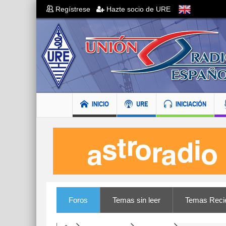
Regístrese
Hazte socio de URE
INICIO
URE
INICIACIÓN
Foros
Temas sin leer
Temas Reci