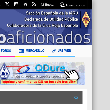
Buscar
Acceso socios
FOROS
MERCADILLO
URE WEB