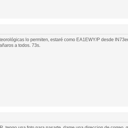
teorológicas lo permiten, estaré como EA1EWY/P desde IN73en,
Será un placer acompañaros a todos. 73s.
 tengo una foto para pasarte, dame una direccion de correo, gra