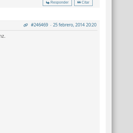
Responder
Citar
#246469
-
25 febrero, 2014 20:20
hz.