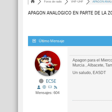
Foros de radio
VHF-UHF
APAGON ANALO
APAGON ANALOGICO EN PARTE DE LA Z
Último Mensaje
Apagon para el Miercol
Murcia , Albacete, Tar
Un saludo, EA5DT
EC5E
Mensajes: 604