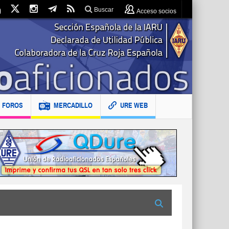
Buscar
Acceso socios
FOROS
MERCADILLO
URE WEB