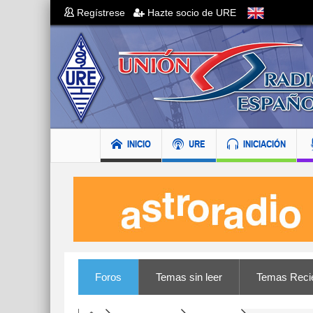
Regístrese
Hazte socio de URE
INICIO
URE
INICIACIÓN
Foros
Temas sin leer
Temas Reci