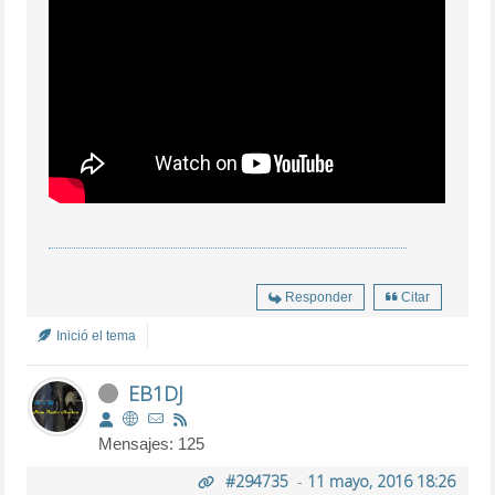
Responder
Citar
Inició el tema
EB1DJ
Mensajes: 125
#294735
-
11 mayo, 2016 18:26