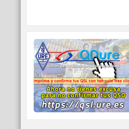
QDURE - https://qsl.ure.es
Imprime y confirma tus QSL en tan solo tres
click.
Nunca fue tan fácil y cómodo
el confirmar tus contactos.
IR A QDURE