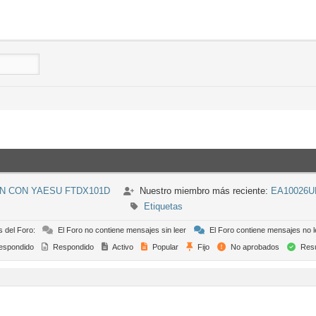
N CON YAESU FTDX101D
Nuestro miembro más reciente:
EA10026U
Etiquetas
s del Foro:
El Foro no contiene mensajes sin leer
El Foro contiene mensajes no l
espondido
Respondido
Activo
Popular
Fijo
No aprobados
Resu