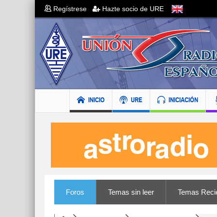
Regístrese
Hazte socio de URE
INICIO
URE
INICIACIÓN
Foros
Temas sin leer
Temas Reci