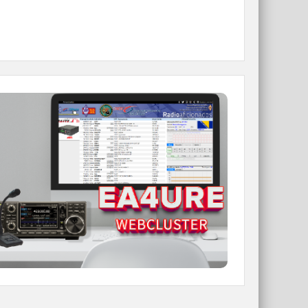
WEBCLUSTER EA4URE
Conoce el nuevo WebCluster de URE,
ahora con nuevos filtros e información y
compatible con GDURE
IR A WEBCLUSTER