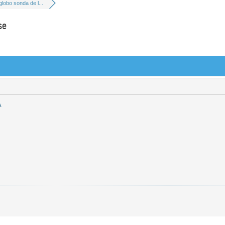
globo sonda de l...
se
A