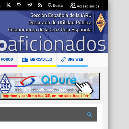
Buscar
Acceso socios
FOROS
MERCADILLO
URE WEB