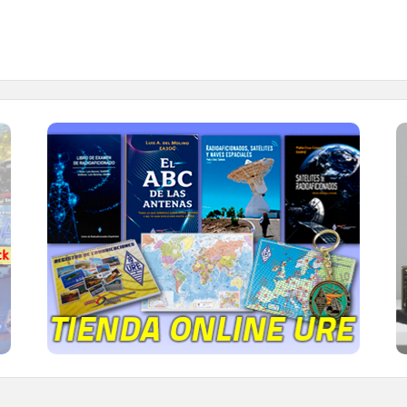
TIENDA ONLINE URE
Publicaciones, mapas, polos, camisetas,
gorras, tazas, forros polares y mucho más...
IR A LA TIENDA DE URE