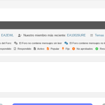
n: EA2EWL
Nuestro miembro más reciente:
EA10026URE
Temas 
s del Foro:
El Foro no contiene mensajes sin leer
El Foro contiene mensajes no l
espondido
Respondido
Activo
Popular
Fijo
No aprobados
Resu