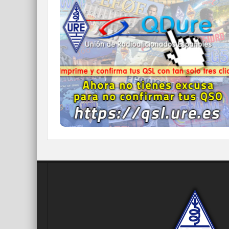
QDURE - https://qsl.ure.es
Imprime y confirma tus QSL en tan solo tres
click.
Nunca fue tan fácil y cómodo
el confirmar tus contactos.
IR A QDURE