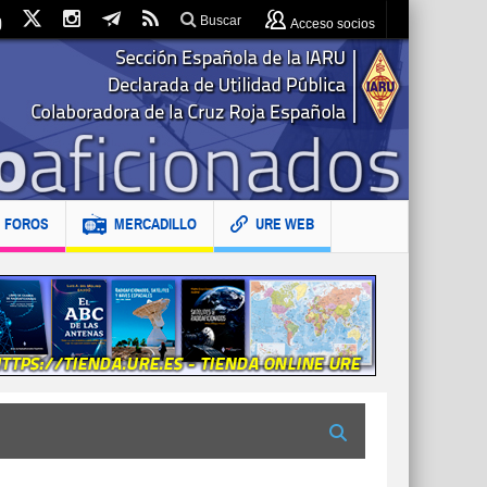
Buscar
Acceso socios
FOROS
MERCADILLO
URE WEB