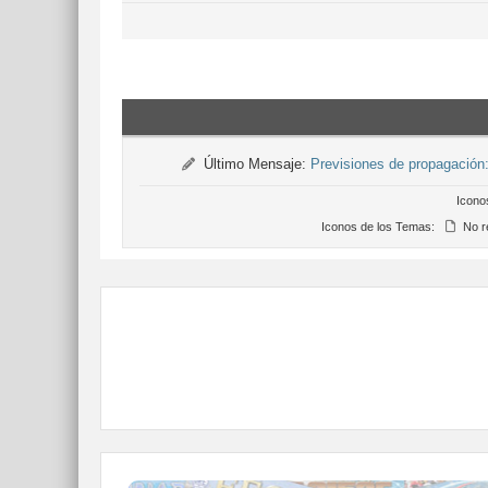
Último Mensaje:
Previsiones de propagació
Icono
Iconos de los Temas:
No r