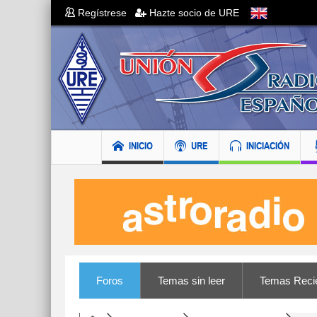
Regístrese
Hazte socio de URE
INICIO
URE
INICIACIÓN
Foros
Temas sin leer
Temas Reci