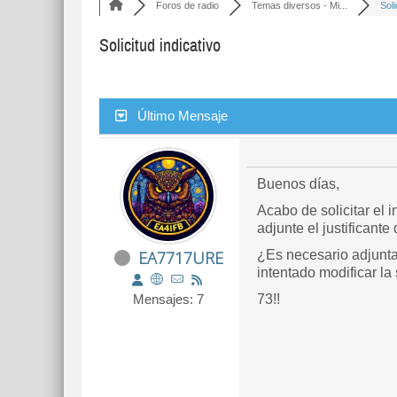
Foros de radio
Temas diversos - Mi...
Soli
Solicitud indicativo
Último Mensaje
Buenos días,
Acabo de solicitar el 
adjunte el justificante
EA7717URE
¿Es necesario adjunta
intentado modificar la
Mensajes: 7
73!!