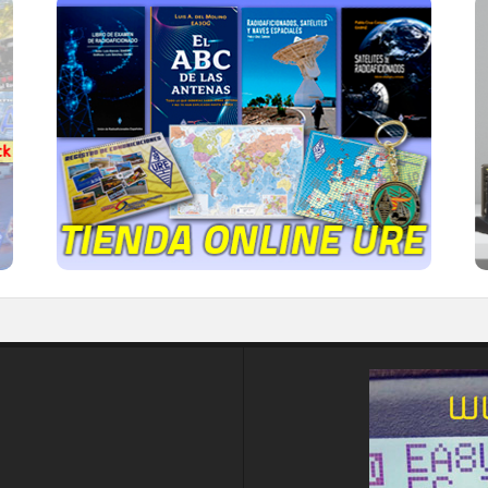
TIENDA ONLINE URE
Publicaciones, mapas, polos, camisetas,
gorras, tazas, forros polares y mucho más...
IR A LA TIENDA DE URE