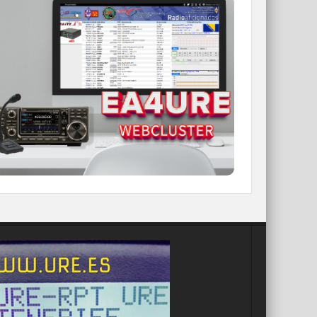
WEBCLUSTER EA4URE
Conoce el nuevo WebCluster de URE,
ahora con nuevos filtros e información y
compatible con GDURE
IR A WEBCLUSTER