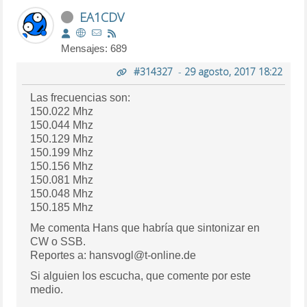
EA1CDV
Mensajes: 689
#314327
-
29 agosto, 2017 18:22
Las frecuencias son:
150.022 Mhz
150.044 Mhz
150.129 Mhz
150.199 Mhz
150.156 Mhz
150.081 Mhz
150.048 Mhz
150.185 Mhz
Me comenta Hans que habría que sintonizar en
CW o SSB.
Reportes a: hansvogl@t-online.de
Si alguien los escucha, que comente por este
medio.