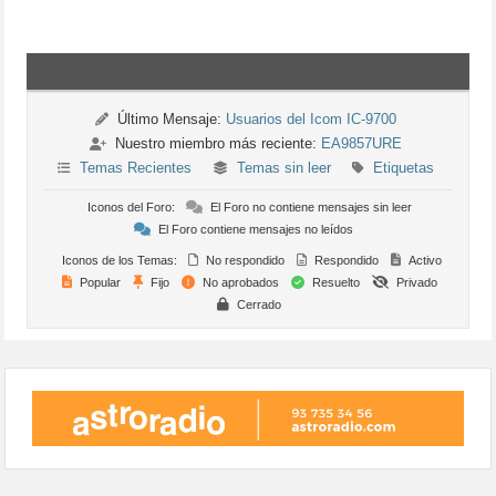
Último Mensaje:
Usuarios del Icom IC-9700
Nuestro miembro más reciente:
EA9857URE
Temas Recientes
Temas sin leer
Etiquetas
Iconos del Foro:
El Foro no contiene mensajes sin leer
El Foro contiene mensajes no leídos
Iconos de los Temas:
No respondido
Respondido
Activo
Popular
Fijo
No aprobados
Resuelto
Privado
Cerrado