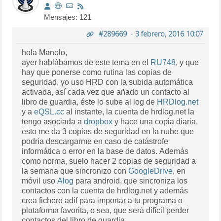
Mensajes: 121
#289669
-
3 febrero, 2016 10:07
hola Manolo,
ayer hablábamos de este tema en el
RU748
, y que
hay que ponerse como rutina las copias de
seguridad, yo uso HRD con la subida automática
activada, así cada vez que añado un contacto al
libro de guardia, éste lo sube al log de
HRDlog.net
y a
eQSL.cc
al instante, la cuenta de hrdlog.net la
tengo asociada a
dropbox
y hace una copia diaria,
esto me da 3 copias de seguridad en la nube que
podría descargarme en caso de catástrofe
informática o error en la base de datos. Además
como norma, suelo hacer 2 copias de seguridad a
la semana que sincronizo con
GoogleDrive
, en
móvil uso
Alog
para android, que sincroniza los
contactos con la cuenta de hrdlog.net y además
crea fichero adif para importar a tu programa o
plataforma favorita, o sea, que será difícil perder
contactos del libro de guardia.