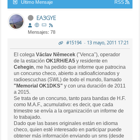
Último Mensaje
RSS
EA3GYE
Mensajes: 78
#15194
-
13 mayo, 2011 17:21
El colega
Václav Nêmecek
("Venca"), operador
de la estación
OK1RH/EA5
y residente en
Cehegin
, me ha pedido que informe que patrocina
un concurso checo, abierto a radioaficionados y
radioescuchas (SWL) de todo el mundo, llamado
"Memorial OK1DKS"
y con una duración de 2011
a 2015.
Se trata de un concurso, tanto para bandas de H.F.
como M.A.F., acumulativo: es decir, que cada
trimestre se envía a la organización un informe de
lo trabajado.
Dado que las bases originales están en idioma
checo, quien esté interesado en participar puede
obtener más información enviando un sms (desde