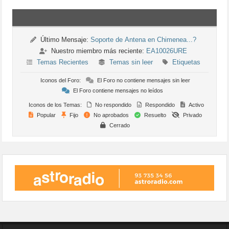
Último Mensaje:
Soporte de Antena en Chimenea...?
Nuestro miembro más reciente:
EA10026URE
Temas Recientes
Temas sin leer
Etiquetas
Iconos del Foro:
El Foro no contiene mensajes sin leer
El Foro contiene mensajes no leídos
Iconos de los Temas:
No respondido
Respondido
Activo
Popular
Fijo
No aprobados
Resuelto
Privado
Cerrado