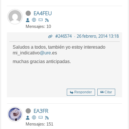
EA4FEU
Mensajes: 10
#246574
-
26 febrero, 2014 13:18
Saludos a todos, también yo estoy interesado
mi_indicativo
@ure
.es
muchas gracias anticipadas.
Responder
Citar
EA3FR
Mensajes: 151