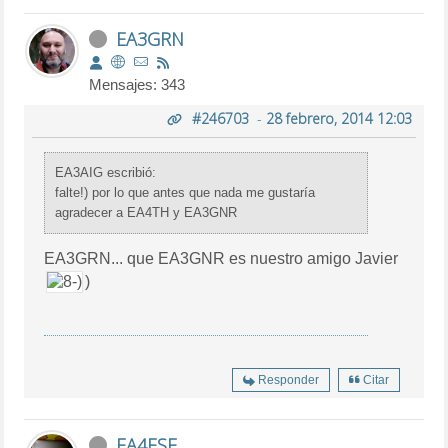
EA3GRN
Mensajes: 343
#246703
-
28 febrero, 2014 12:03
EA3AIG escribió:
falte!) por lo que antes que nada me gustaría
agradecer a EA4TH y EA3GNR
EA3GRN... que EA3GNR es nuestro amigo Javier
)
Responder
Citar
EA4ESF