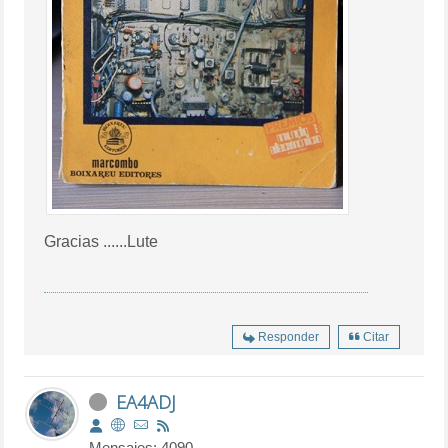
Gracias ......Lute
Responder
Citar
EA4ADJ
Mensajes: 4090