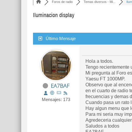
Foros de radio
Temas diversos - Mi...
Ilu
Iluminacion display
Último Mensaje
Hola a todos.
Tengo recientemente
Mi pregunta al Foro e
Yaesu FT 1000MP.
EA7BAF
Observo que al encend
en el cuarto de radio 
frecuencias y demas d
Mensajes: 173
Cuando pasa un rato l
Hay algun menu que l
Para mi seria muy impo
Agredeceria cualquier 
Saludos a todos
EA7BAF