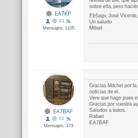
revista de ure, que ap
sobre ella, pero hacié
EA7KP
Eb5agv, José Vicente,
Un saludo
Mensajes: 1105
Mitxel
Gracias Mitchel por l
noticias de el.
Vere que hago pues ef
Gracias por vuestra ay
EA7BAF
Saludos a todos.
Rafael
EA7BAF
Mensajes: 173