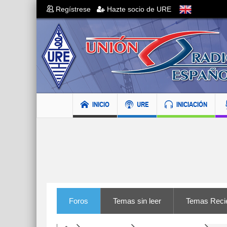
Regístrese
Hazte socio de URE
INICIO
URE
INICIACIÓN
Foros
Temas sin leer
Temas Reci