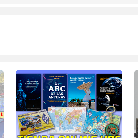
TIENDA ONLINE URE
Publicaciones, mapas, polos, camisetas,
gorras, tazas, forros polares y mucho más...
IR A LA TIENDA DE URE