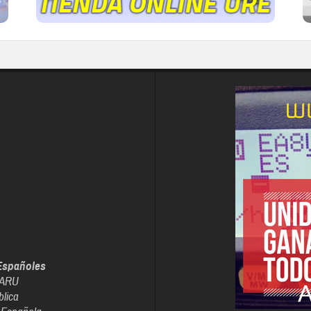
Españoles
IARU
blica