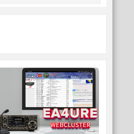
WEBCLUSTER EA4URE
Conoce el nuevo WebCluster de URE,
ahora con nuevos filtros e información y
compatible con GDURE
IR A WEBCLUSTER