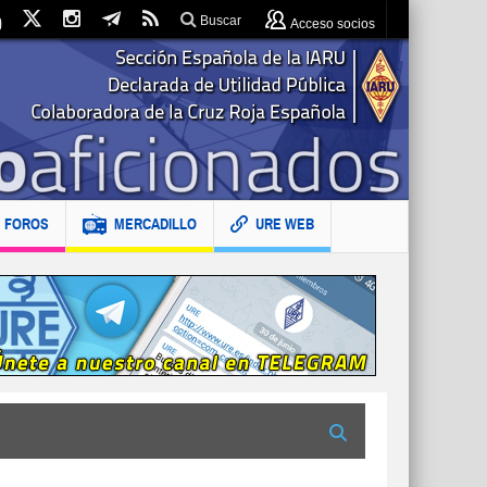
Buscar
Acceso socios
FOROS
MERCADILLO
URE WEB