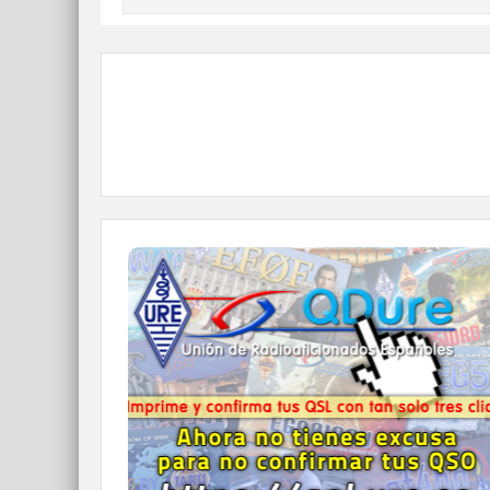
QDURE - https://qsl.ure.es
Imprime y confirma tus QSL en tan solo tres
click.
Nunca fue tan fácil y cómodo
el confirmar tus contactos.
IR A QDURE