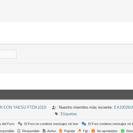
N CON YAESU FTDX101D
Nuestro miembro más reciente:
EA10026U
Etiquetas
s del Foro:
El Foro no contiene mensajes sin leer
El Foro contiene mensajes no l
espondido
Respondido
Activo
Popular
Fijo
No aprobados
Resu