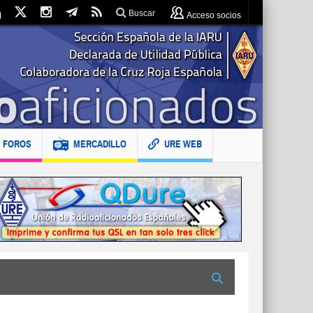
Buscar
Acceso socios
FOROS
MERCADILLO
URE WEB