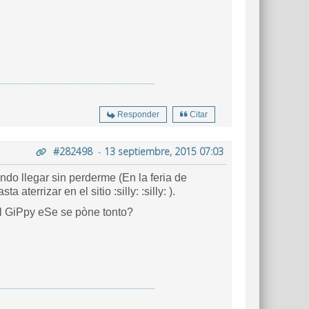
Responder
Citar
#282498
-
13 septiembre, 2015 07:03
do llegar sin perderme (En la feria de
Cerdanyola a pesar de llevar muchos años yendo acabo dando un sinfin de vueltas hasta aterrizar en el sitio :silly: :silly: ).
el GiPpy eSe se pòne tonto?