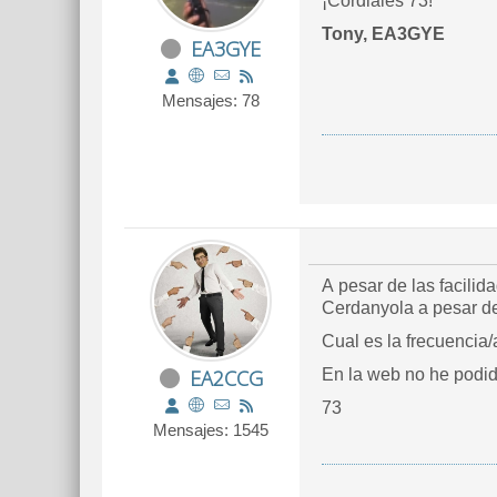
¡Cordiales 73!
Tony, EA3GYE
EA3GYE
Mensajes: 78
A pesar de las facili
Cual es la frecuencia
EA2CCG
En la web no he podid
73
Mensajes: 1545