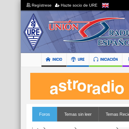
Regístrese
Hazte socio de URE
INICIO
URE
INICIACIÓN
Foros
Temas sin leer
Temas Reci