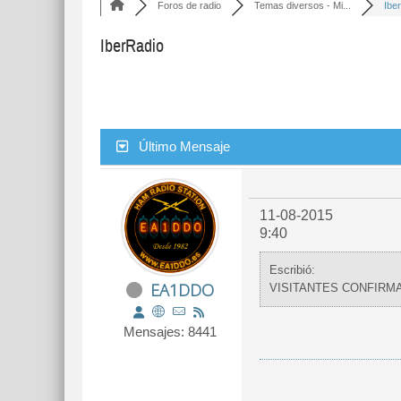
Foros de radio
Temas diversos - Mi...
Ibe
IberRadio
Último Mensaje
11-08-2015
9:40
Escribió:
EA1DDO
VISITANTES CONFIRMA
Mensajes: 8441