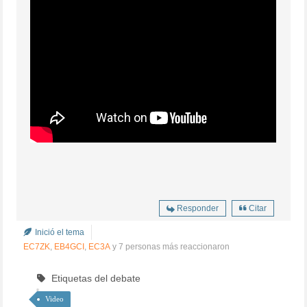
Responder
Citar
Inició el tema
EC7ZK
,
EB4GCI
,
EC3A
y 7 personas más reaccionaron
Etiquetas del debate
Video