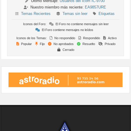
Último Mensaje:
Usuarios del Icom IC-9700
Nuestro miembro más reciente:
EA9857URE
Temas Recientes
Temas sin leer
Etiquetas
Iconos del Foro:
El Foro no contiene mensajes sin leer
El Foro contiene mensajes no leídos
Iconos de los Temas:
No respondido
Respondido
Activo
Popular
Fijo
No aprobados
Resuelto
Privado
Cerrado