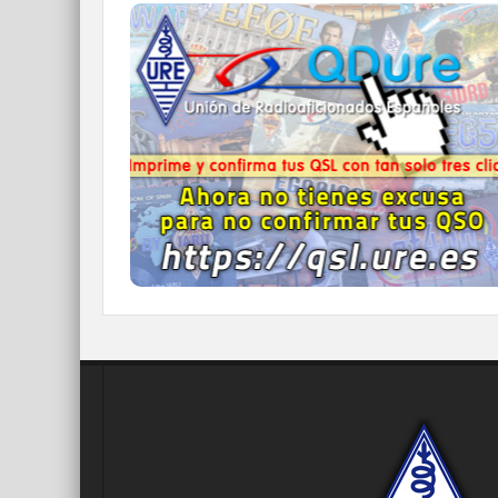
QDURE - https://qsl.ure.es
Imprime y confirma tus QSL en tan solo tres
click.
Nunca fue tan fácil y cómodo
el confirmar tus contactos.
IR A QDURE