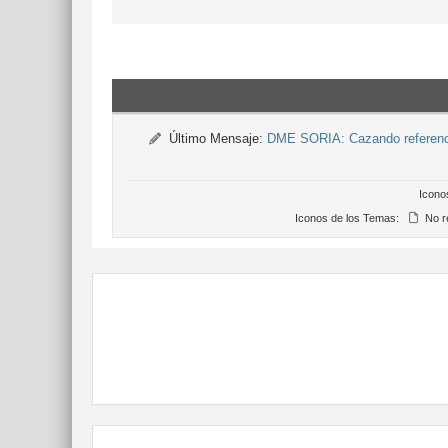
Último Mensaje:
DME SORIA: Cazando referencia
Icono
Iconos de los Temas:
No r