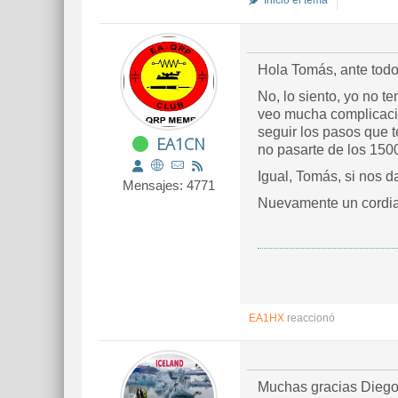
Inició el tema
Hola Tomás, ante todo
No, lo siento, yo no t
veo mucha complicación
seguir los pasos que t
EA1CN
no pasarte de los 150
Igual, Tomás, si nos 
Mensajes: 4771
Nuevamente un cordia
EA1HX
reaccionó
Muchas gracias Diego 