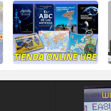
TIENDA ONLINE URE
Publicaciones, mapas, polos, camisetas,
gorras, tazas, forros polares y mucho más...
IR A LA TIENDA DE URE