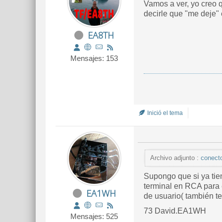
Vamos a ver, yo creo 
decirle que "me deje" 
EA8TH
Mensajes: 153
Inició el tema
Archivo adjunto :
conecto
Supongo que si ya tie
terminal en RCA para e
EA1WH
de usuario( también t
73 David.EA1WH
Mensajes: 525