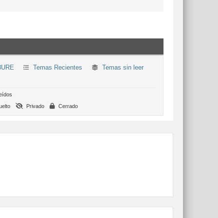
8URE
Temas Recientes
Temas sin leer
eídos
elto
Privado
Cerrado