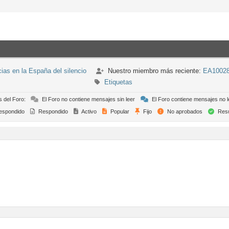
s en la España del silencio
Nuestro miembro más reciente:
EA1002
Etiquetas
s del Foro:
El Foro no contiene mensajes sin leer
El Foro contiene mensajes no l
espondido
Respondido
Activo
Popular
Fijo
No aprobados
Resu