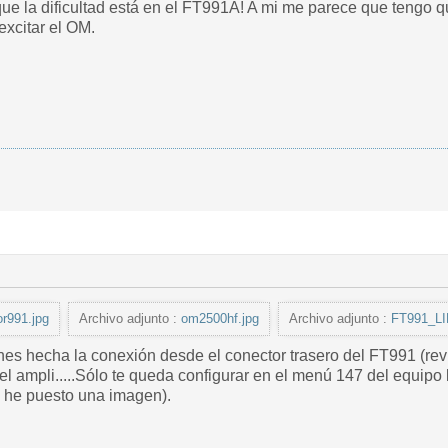
que la dificultad está en el FT991A! A mi me parece que tengo 
excitar el OM.
r991.jpg
Archivo adjunto :
om2500hf.jpg
Archivo adjunto :
FT991_LI
nes hecha la conexión desde el conector trasero del FT991 (r
l ampli.....Sólo te queda configurar en el menú 147 del equipo
e he puesto una imagen).