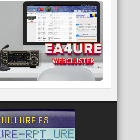
WEBCLUSTER EA4URE
Conoce el nuevo WebCluster de URE,
ahora con nuevos filtros e información y
compatible con GDURE
IR A WEBCLUSTER