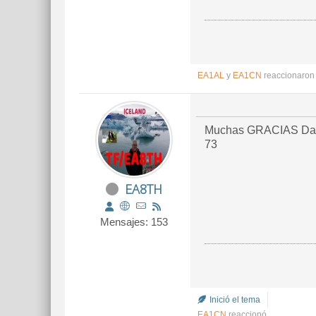
EA1AL
y
EA1CN
reaccionaron
Muchas GRACIAS David
73
EA8TH
Mensajes: 153
Inició el tema
EA1CN
reaccionó