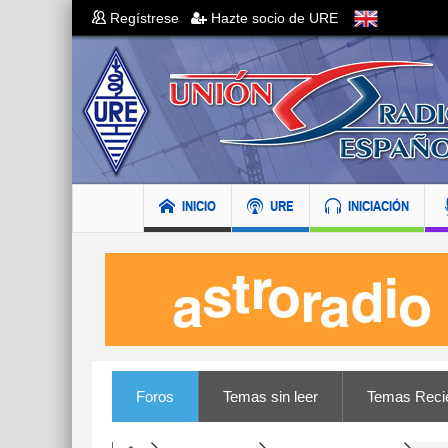
Regístrese
Hazte socio de URE
INICIO
URE
INICIACIÓN
Foros
Temas sin leer
Temas Reci