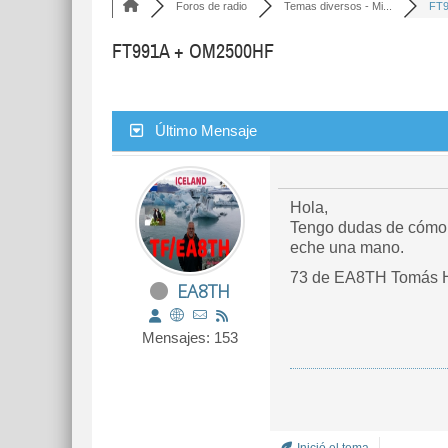
Foros de radio
Temas diversos - Mi...
FT9
FT991A + OM2500HF
Último Mensaje
Hola,
Tengo dudas de cómo c
eche una mano.
73 de EA8TH Tomás 
EA8TH
Mensajes: 153