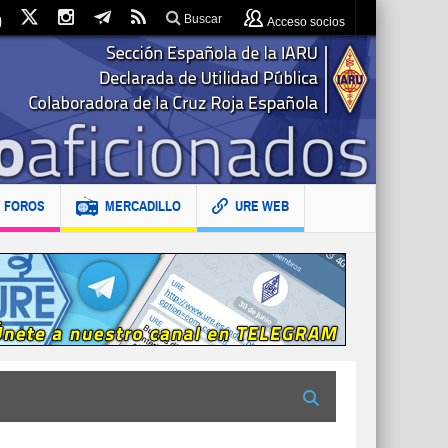
Buscar
Acceso socios
FOROS
MERCADILLO
URE WEB