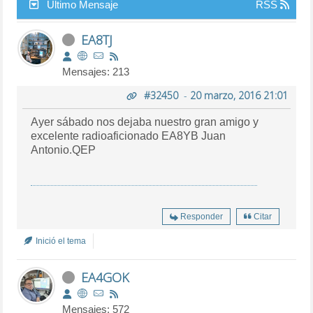
Último Mensaje
RSS
EA8TJ
Mensajes: 213
#32450
-
20 marzo, 2016 21:01
Ayer sábado nos dejaba nuestro gran amigo y
excelente radioaficionado EA8YB Juan
Antonio.QEP
Responder
Citar
Inició el tema
EA4GOK
Mensajes: 572