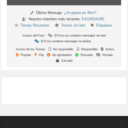
Último Mensaje:
¿Acoplará en 40m?
Nuestro miembro más reciente:
EA10024URE
Temas Recientes
Temas sin leer
Etiquetas
Iconos del Foro:
El Foro no contiene mensajes sin leer
El Foro contiene mensajes no leídos
Iconos de los Temas:
No respondido
Respondido
Activo
Popular
Fijo
No aprobados
Resuelto
Privado
Cerrado