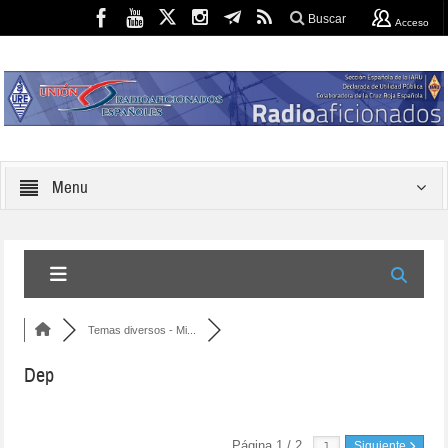
Buscar
Acceso
Menu
Temas diversos - Mi...
Dep
Página 1 / 2
Siguiente