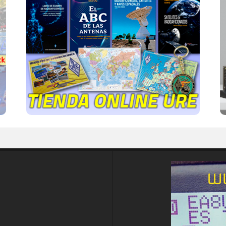
TIENDA ONLINE URE
Publicaciones, mapas, polos, camisetas,
gorras, tazas, forros polares y mucho más...
IR A LA TIENDA DE URE