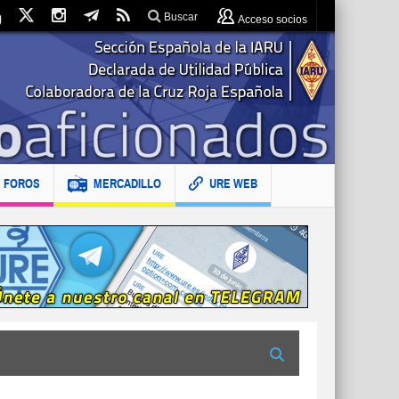
Buscar
Acceso socios
FOROS
MERCADILLO
URE WEB