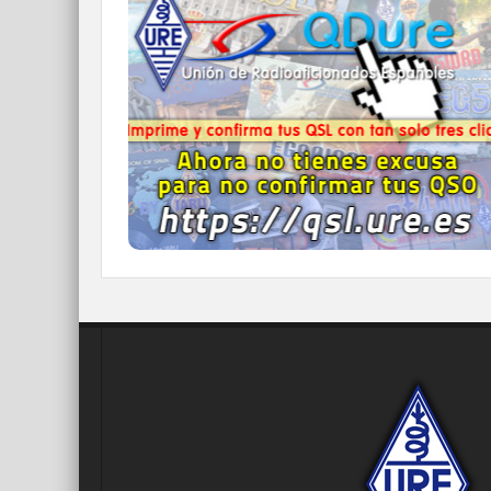
QDURE - https://qsl.ure.es
Imprime y confirma tus QSL en tan solo tres
click.
Nunca fue tan fácil y cómodo
el confirmar tus contactos.
IR A QDURE