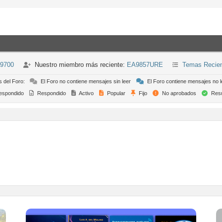
-9700
Nuestro miembro más reciente:
EA9857URE
Temas Recie
s del Foro:
El Foro no contiene mensajes sin leer
El Foro contiene mensajes no l
espondido
Respondido
Activo
Popular
Fijo
No aprobados
Resu