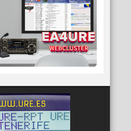
WEBCLUSTER EA4URE
Conoce el nuevo WebCluster de URE,
ahora con nuevos filtros e información y
compatible con GDURE
IR A WEBCLUSTER