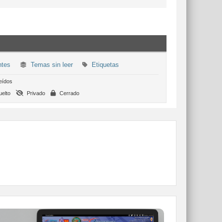
ntes
Temas sin leer
Etiquetas
eídos
elto
Privado
Cerrado