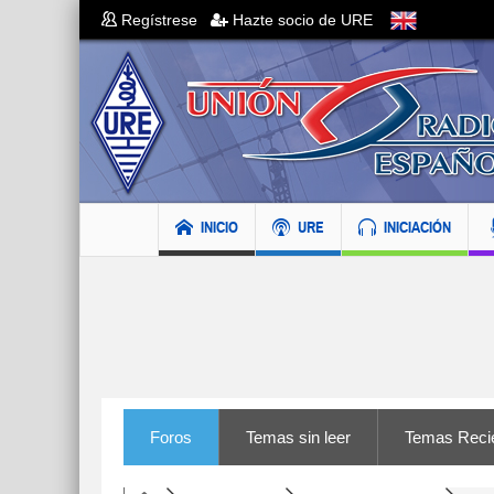
Regístrese
Hazte socio de URE
INICIO
URE
INICIACIÓN
Foros
Temas sin leer
Temas Reci