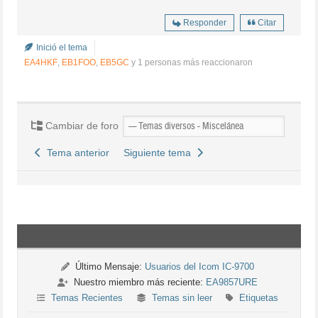
Responder
Citar
Inició el tema
EA4HKF
,
EB1FOO
,
EB5GC
y 1 personas más reaccionaron
Cambiar de foro
Tema anterior
Siguiente tema
Último Mensaje:
Usuarios del Icom IC-9700
Nuestro miembro más reciente:
EA9857URE
Temas Recientes
Temas sin leer
Etiquetas