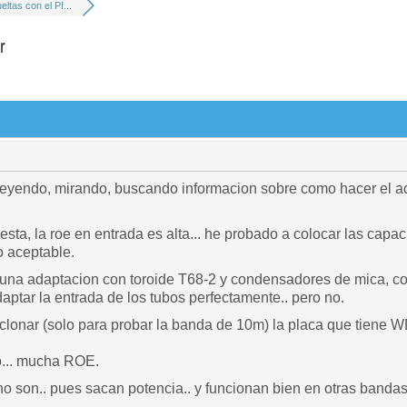
eltas con el PI...
r
 leyendo, mirando, buscando informacion sobre como hacer el a
sta, la roe en entrada es alta... he probado a colocar las cap
o aceptable.
una adaptacion con toroide T68-2 y condensadores de mica, con
aptar la entrada de los tubos perfectamente.. pero no.
clonar (solo para probar la banda de 10m) la placa que tiene 
o... mucha ROE.
no son.. pues sacan potencia.. y funcionan bien en otras bandas