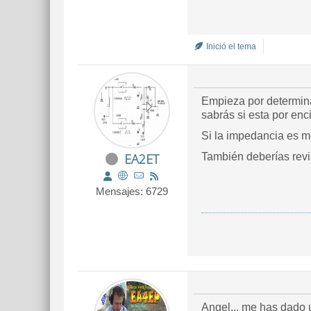
Inició el tema
Empieza por determina
sabrás si esta por enc
Si la impedancia es me
EA2ET
También deberías revi
Mensajes: 6729
Angel... me has dado u