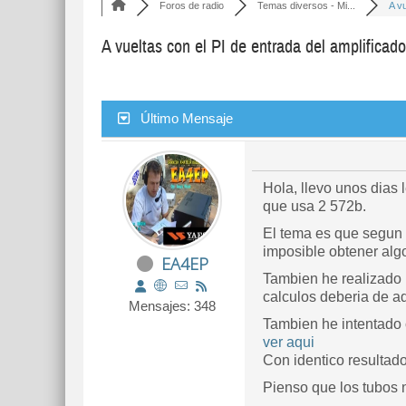
Foros de radio
Temas diversos - Mi...
A vu
A vueltas con el PI de entrada del amplificado
Último Mensaje
Hola, llevo unos dias
que usa 2 572b.
El tema es que segun e
imposible obtener alg
EA4EP
Tambien he realizado 
calculos deberia de ad
Mensajes: 348
Tambien he intentado 
ver aqui
Con identico resultad
Pienso que los tubos 