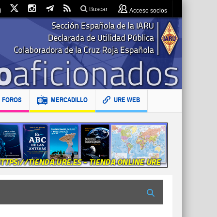
Buscar
Acceso socios
FOROS
MERCADILLO
URE WEB