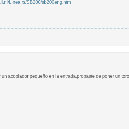
4all.nl/Lineairs/SB200/sb200eng.htm
r un acoplador pequeño en la entrada,probaste de poner un tor