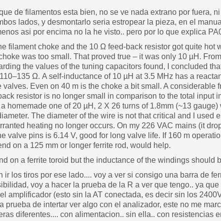
ue de filamentos esta bien, no se ve nada extrano por fuera, 
mbos lados, y desmontarlo seria estropear la pieza, en el manu
enos asi por encima no la he visto.. pero por lo que explica PA
he filament choke and the 10 Ω feed-back resistor got quite hot
 choke was too small. That proved true – it was only 10 µH. From
rding the values of the tuning capacitors found, I concluded that
s 110–135 Ω. A self-inductance of 10 µH at 3.5 MHz has a reacta
 valves. Even on 40 m is the choke a bit small. A considerable f
ck resistor is no longer small in comparison to the total input i
 a homemade one of 20 µH, 2 Χ 26 turns of 1.8mm (~13 gauge) w
meter. The diameter of the wire is not that critical and I used
ranted heating no longer occurs. On my 226 VAC mains (it drops
e valve pins is 6.14 V, good for long valve life. If 160 m operati
nd on a 125 mm or longer ferrite rod, would help.
n a ferrite toroid but the inductance of the windings should b
r los tiros por ese lado.... voy a ver si consigo una barra de fe
ibilidad, voy a hacer la prueba de la R a ver que tengo.. ya que
el amplificador (esto sin la AT conectada, es decir sin los 2400
 prueba de intertar ver algo con el analizador, este no me marc
s diferentes.... con alimentacion.. sin ella.. con resistencias e