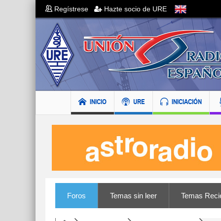
Regístrese
Hazte socio de URE
INICIO
URE
INICIACIÓN
Foros
Temas sin leer
Temas Reci