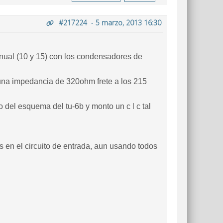
#217224
-
5 marzo, 2013 16:30
manual (10 y 15) con los condensadores de
 una impedancia de 320ohm frete a los 215
 del esquema del tu-6b y monto un c l c tal
es en el circuito de entrada, aun usando todos