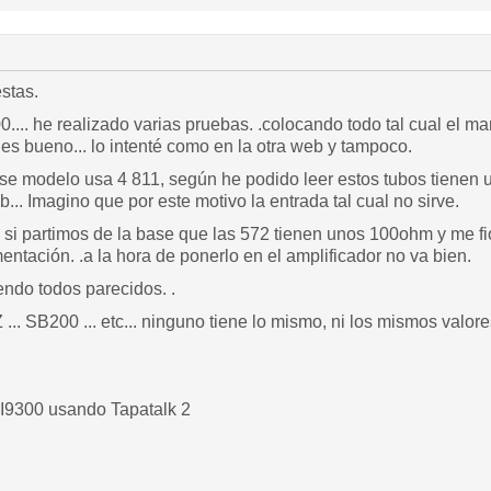
stas.
.... he realizado varias pruebas. .colocando todo tal cual el 
 es bueno... lo intenté como en la otra web y tampoco.
 ese modelo usa 4 811, según he podido leer estos tubos tienen
... Imagino que por este motivo la entrada tal cual no sirve.
si partimos de la base que las 572 tienen unos 100ohm y me fio
ntación. .a la hora de ponerlo en el amplificador no va bien.
ndo todos parecidos. .
... SB200 ... etc... ninguno tiene lo mismo, ni los mismos valor
I9300 usando Tapatalk 2