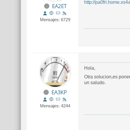
http://pa0fri.home.xs
EA2ET
Mensajes: 6729
Hola,
Otra solucion,es pone
un saludo.
EA3KP
Mensajes: 4244