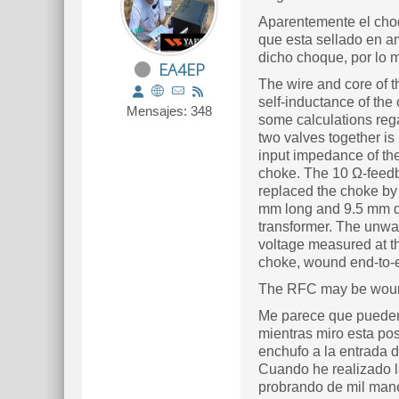
Aparentemente el choq
que esta sellado en a
dicho choque, por lo m
EA4EP
The wire and core of t
self-inductance of the
Mensajes: 348
some calculations rega
two valves together i
input impedance of the
choke. The 10 Ω-feedba
replaced the choke by
mm long and 9.5 mm dia
transformer. The unwar
voltage measured at th
choke, wound end-to-e
The RFC may be wound o
Me parece que pueden i
mientras miro esta pos
enchufo a la entrada d
Cuando he realizado la
probrando de mil manera