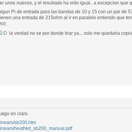
er unos nuevos, y el resultado ha sido igual.. a excepcion qu
 algun Pi de entrada para las bandas de 10 y 15 con un par de 5
 tienen una entrada de 215ohm al ir en paralelo entiendo que t
zo)
la verdad no se por donde tirar ya... solo me quedaria copi
 algo en claro.
linears/sb200.htm
/linears/heathkit_sb200_manual.pdf