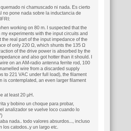
ni quemado ni chamuscado ni nada. Es cierto
al no pone nada sobre la inductancia de
0FRI:
 when working on 80 m. I suspected that the
 my experiments with the input circuits and
 the real part of the input impedance of the
nce of only 220 Ω, which shunts the 135 Ω
raction of the drive power is absorbed by the
mpedance and also got hotter than it should. I
ire on an AM-radio antenna ferrite rod, 100
 enamelled wire from a discarded supply
 to 221 VAC under full load), the filament
on is contemplated, an even larger filament
e at least 20 µH.
rrita y bobino un choque para probar,
 el analizador se vuelve loco cuando lo
V)
aba nada.. todo valores absurdos..., incluso
n los catodos..y un largo etc.