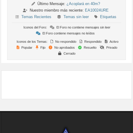
Último Mensaje:
¿Acoplará en 40m?
Nuestro miembro más reciente:
EA10024URE
Temas Recientes
Temas sin leer
Etiquetas
Iconos del Foro:
El Foro no contiene mensajes sin leer
El Foro contiene mensajes no leídos
Iconos de los Temas:
No respondido
Respondido
Activo
Popular
Fijo
No aprobados
Resuelto
Privado
Cerrado