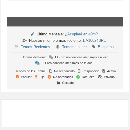
Último Mensaje:
¿Acoplará en 40m?
Nuestro miembro más reciente:
EA10024URE
Temas Recientes
Temas sin leer
Etiquetas
Iconos del Foro:
El Foro no contiene mensajes sin leer
El Foro contiene mensajes no leídos
Iconos de los Temas:
No respondido
Respondido
Activo
Popular
Fijo
No aprobados
Resuelto
Privado
Cerrado