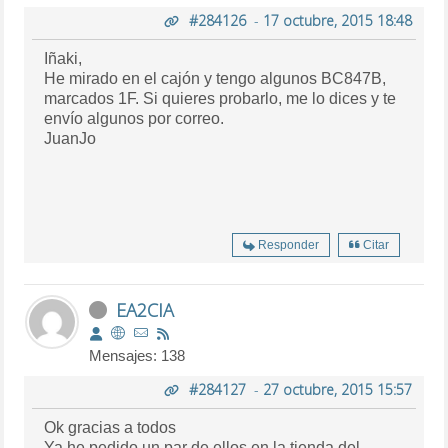
#284126
-
17 octubre, 2015 18:48
Iñaki,
He mirado en el cajón y tengo algunos BC847B,
marcados 1F. Si quieres probarlo, me lo dices y te
envío algunos por correo.
JuanJo
Responder
Citar
EA2CIA
Mensajes: 138
#284127
-
27 octubre, 2015 15:57
Ok gracias a todos
Ya he pedido un par de ellos en la tienda del