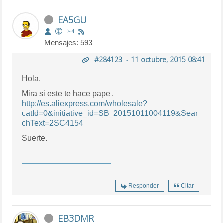
EA5GU
Mensajes: 593
#284123
-
11 octubre, 2015 08:41
Hola.
Mira si este te hace papel.
http://es.aliexpress.com/wholesale?
catId=0&initiative_id=SB_20151011004119&Sear
chText=2SC4154
Suerte.
Responder
Citar
EB3DMR