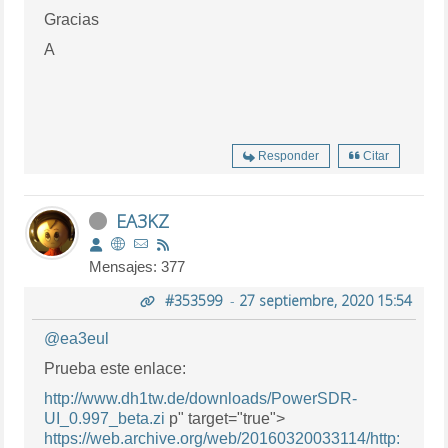
Gracias
A
Responder
Citar
EA3KZ
Mensajes: 377
#353599
-
27 septiembre, 2020 15:54
@ea3eul
Prueba este enlace:
http://www.dh1tw.de/downloads/PowerSDR-
UI_0.997_beta.zi
p" target="true">
https://web.archive.org/web/20160320033114/http: