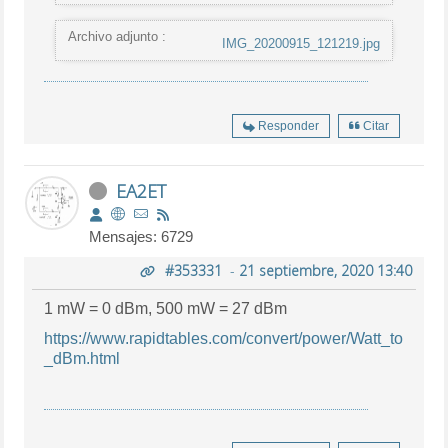
Archivo adjunto :
IMG_20200915_121219.jpg
Responder
Citar
EA2ET
Mensajes: 6729
#353331
-
21 septiembre, 2020 13:40
1 mW = 0 dBm, 500 mW = 27 dBm
https://www.rapidtables.com/convert/power/Watt_to
_dBm.html