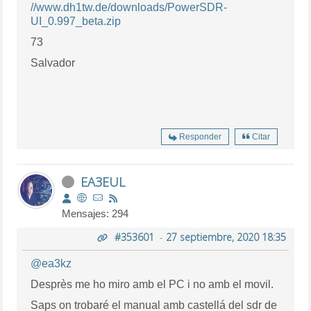
//www.dh1tw.de/downloads/PowerSDR-
UI_0.997_beta.zip
73
Salvador
Responder
Citar
EA3EUL
Mensajes: 294
#353601
-
27 septiembre, 2020 18:35
@ea3kz
Desprès me ho miro amb el PC i no amb el movil.
Saps on trobaré el manual amb castellá del sdr de