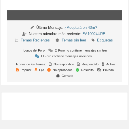
Último Mensaje:
¿Acoplará en 40m?
Nuestro miembro más reciente:
EA10024URE
Temas Recientes
Temas sin leer
Etiquetas
Iconos del Foro:
El Foro no contiene mensajes sin leer
El Foro contiene mensajes no leídos
Iconos de los Temas:
No respondido
Respondido
Activo
Popular
Fijo
No aprobados
Resuelto
Privado
Cerrado