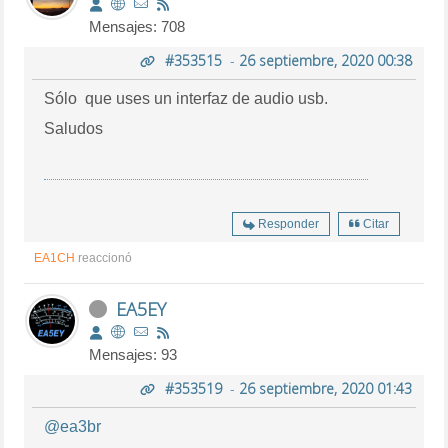
Mensajes: 708
#353515
-
26 septiembre, 2020 00:38
Sólo que uses un interfaz de audio usb.
Saludos
Responder
Citar
EA1CH
reaccionó
EA5EY
Mensajes: 93
#353519
-
26 septiembre, 2020 01:43
@ea3br