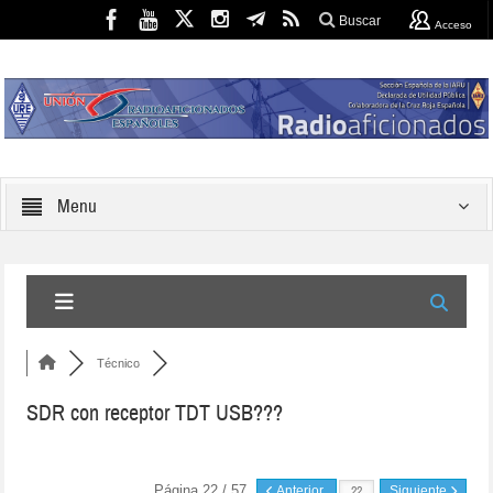
Buscar
Acceso
Menu
Técnico
SDR con receptor TDT USB???
Página 22 / 57
Anterior
Siguiente