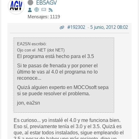
EB5AGV
Mensajes: 1119
#192302
-
5 junio, 2012 08:02
EA2SN escribió:
Ojo con el .NET (dot NET)
El programa está hecho para el 3.5
Si te pasas de frenada y por poner el
último te vas al 4.0 el programa no lo
reconoce...
Quizá alguien experto en MOCOsoft sepa
si se puede resolver el problema.
jon, ea2sn
Es curioso... yo instalé el 4.0 y me funciona bien.
Eso sí, previamente tenía el 3.0 y el 3.5. Quizá es
que, al estar todos instalados, sigue empleando el
3.5 a pesar de haber uno más reciente, digo yo...