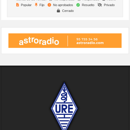
Popular
Fijo
No aprobados
Resuelto
Privado
Cerrado