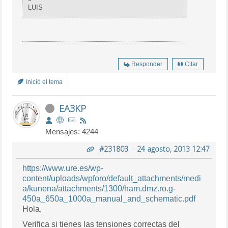
LUIS
Responder
Citar
Inició el tema
EA3KP
Mensajes: 4244
#231803
-
24 agosto, 2013 12:47
https://www.ure.es/wp-
content/uploads/wpforo/default_attachments/medi
a/kunena/attachments/1300/ham.dmz.ro.g-
450a_650a_1000a_manual_and_schematic.pdf
Hola,
Verifica si tienes las tensiones correctas del