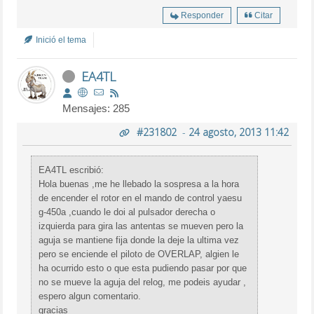
Responder
Citar
Inició el tema
EA4TL
Mensajes: 285
#231802
-
24 agosto, 2013 11:42
EA4TL escribió:
Hola buenas ,me he llebado la sospresa a la hora
de encender el rotor en el mando de control yaesu
g-450a ,cuando le doi al pulsador derecha o
izquierda para gira las antentas se mueven pero la
aguja se mantiene fija donde la deje la ultima vez
pero se enciende el piloto de OVERLAP, algien le
ha ocurrido esto o que esta pudiendo pasar por que
no se mueve la aguja del relog, me podeis ayudar ,
espero algun comentario.
gracias