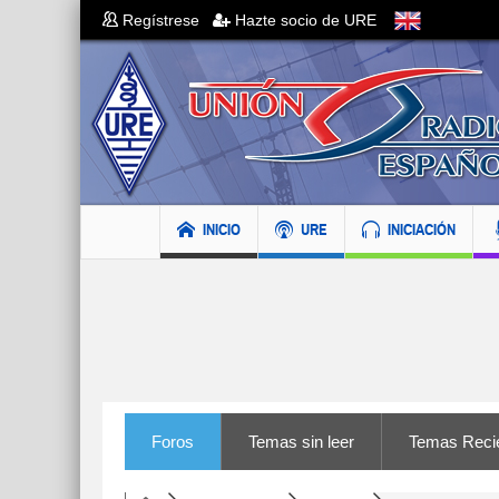
Regístrese
Hazte socio de URE
INICIO
URE
INICIACIÓN
Foros
Temas sin leer
Temas Reci