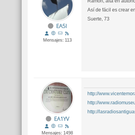
Ramón, alta en autónom
Así de fácil es crear 
Suerte, 73
EA5I
Mensajes: 113
http://www.vicentemo
http://www.radiomuseu
http://lasradiosantigu
EA1YV
Mensajes: 1498