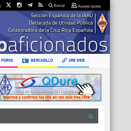
Buscar
Acceso socios
FOROS
MERCADILLO
URE WEB