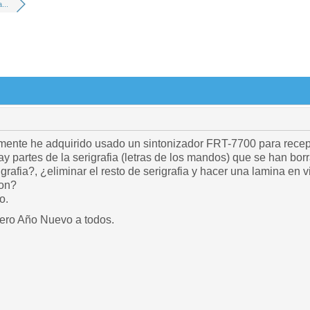
...
mente he adquirido usado un sintonizador FRT-7700 para recepc
y partes de la serigrafia (letras de los mandos) que se han bo
rigrafia?, ¿eliminar el resto de serigrafia y hacer una lamina en
ion?
o.
ero Año Nuevo a todos.