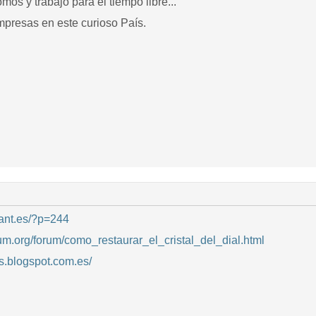
os y trabajo para el tiempo libre...
empresas en este curioso País.
rant.es/?p=244
m.org/forum/como_restaurar_el_cristal_del_dial.html
as.blogspot.com.es/