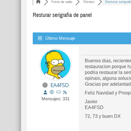
Foros de radio
Técnico
Resturar serigrafia
Resturar serigrafia de panel
Último Mensaje
Buenos dias, reciente
restauracion porque ha
podria restaurar la se
opinais, alguna soluc
EA4FSD
Gracias por adelantad
Feliz Navidad y Prosp
Mensajes: 331
Javier
EA4FSD
72, 73 y buen DX