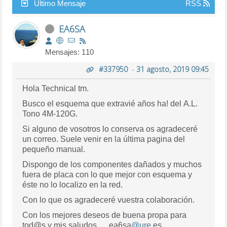
Último Mensaje
RSS
EA6SA
Mensajes: 110
#337950
-
31 agosto, 2019 09:45
Hola Technical tm.
Busco el esquema que extravié años ha! del A.L.
Tono 4M-120G.
Si alguno de vosotros lo conserva os agradeceré
un correo. Suele venir en la última pagina del
pequeño manual.
Dispongo de los componentes dañados y muchos
fuera de placa con lo que mejor con esquema y
éste no lo localizo en la red.
Con lo que os agradeceré vuestra colaboración.
Con los mejores deseos de buena propa para
tod@s y mis saludos. ea6sa
@ure
.es