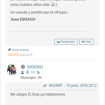
unos cuántos años más
Un saludo y perdón por el
off-topic
,
Jose EB5AGV
Responder
Citar
Inició el tema
EB1FOO
reaccionó
EA5GVU
Mensajes: 45
#323897
-
15 junio, 2018 20:12
Me alegro D.Jose,ya hablaremos