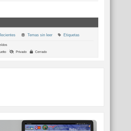
ecientes
Temas sin leer
Etiquetas
eídos
elto
Privado
Cerrado