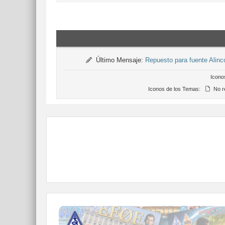
Último Mensaje:
Repuesto para fuente Alin
Icono
Iconos de los Temas:
No r
QDURE - https://qsl.ure.es