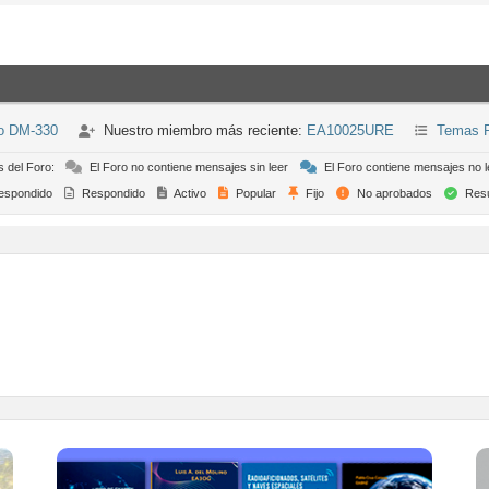
co DM-330
Nuestro miembro más reciente:
EA10025URE
Temas R
s del Foro:
El Foro no contiene mensajes sin leer
El Foro contiene mensajes no l
espondido
Respondido
Activo
Popular
Fijo
No aprobados
Resu