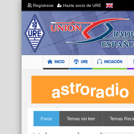
Regístrese
Hazte socio de URE
INICIO
URE
INICIACIÓN
Foros
Temas sin leer
Temas Reci