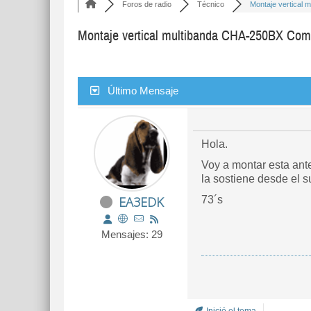
Foros de radio
Técnico
Montaje vertical m
Montaje vertical multibanda CHA-250BX Com
Último Mensaje
Hola.
Voy a montar esta ante
la sostiene desde el s
EA3EDK
73´s
Mensajes: 29