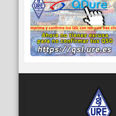
Imprime y confirma tus QSL en tan solo tres
click.
Nunca fue tan fácil y cómodo
el confirmar tus contactos.
IR A QDURE