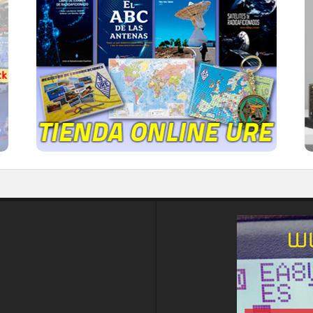
TIENDA ONLINE URE
Publicaciones, mapas, polos, camisetas,
gorras, tazas, forros polares y mucho más...
IR A LA TIENDA DE URE