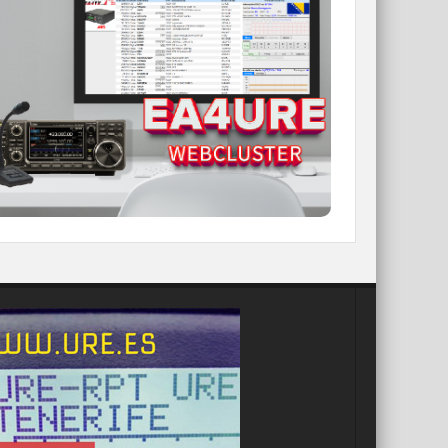
WEBCLUSTER EA4URE
Conoce el nuevo WebCluster de URE,
ahora con nuevos filtros e información y
compatible con GDURE
IR A WEBCLUSTER