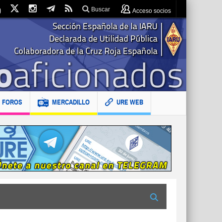
Buscar
Acceso socios
FOROS
MERCADILLO
URE WEB