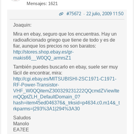
Mensajes: 1621
#75672
-
22 julio, 2009 11:50
Joaquin:
Mira en ebay, seguro que los encuentras. Hay un
radioaficionado griego que tiene de todo y es de
fiar, aunque los precios no son baratos:
http://stores.shop.ebay.es/gr-
makis66__W0QQ_armrsZ1
También puedes buscarlo en ebay, suele ser muy
fácil de encontrar, mira:
http://cgi.ebay.es/MITSUBISHI-2SC1971-C1971-
RF-Power-Transistor-
VHF_W0QQitemZ300329231222QQcmdZViewIte
mQQptZLH_DefaultDomain_0?
hash=item45ed046376&_trksid=p4634.c0.m14&_t
rkparms=|293%3A1|294%3A30
Saludos
Manolo
EA7EE