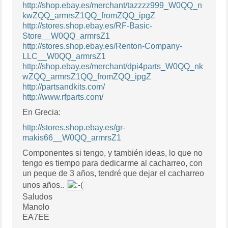
http://shop.ebay.es/merchant/tazzzz999_W0QQ_n
kwZQQ_armrsZ1QQ_fromZQQ_ipgZ
http://stores.shop.ebay.es/RF-Basic-
Store__W0QQ_armrsZ1
http://stores.shop.ebay.es/Renton-Company-
LLC__W0QQ_armrsZ1
http://shop.ebay.es/merchant/dpi4parts_W0QQ_nk
wZQQ_armrsZ1QQ_fromZQQ_ipgZ
http://partsandkits.com/
http://www.rfparts.com/
En Grecia:
http://stores.shop.ebay.es/gr-
makis66__W0QQ_armrsZ1
Componentes si tengo, y también ideas, lo que no
tengo es tiempo para dedicarme al cacharreo, con
un peque de 3 años, tendré que dejar el cacharreo
unos años..
Saludos
Manolo
EA7EE