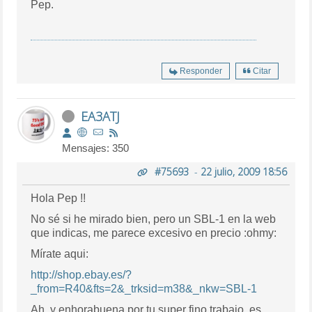
Pep.
Responder
Citar
EA3ATJ
Mensajes: 350
#75693
-
22 julio, 2009 18:56
Hola Pep !!
No sé si he mirado bien, pero un SBL-1 en la web
que indicas, me parece excesivo en precio :ohmy:
Mírate aqui:
http://shop.ebay.es/?
_from=R40&fts=2&_trksid=m38&_nkw=SBL-1
Ah, y enhorabuena por tu super fino trabajo, es