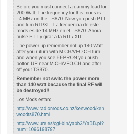
Before you must connect a dammy load for
200 Watt. The frequency for this mods is
14 MHz on the TS870. Now you push PTT
and turn RIT/XIT. La frecuencia de este
mods es de 14 MHz en el TS870. Ahora
pulse PTT y girar a la RIT / XIT.
The power up remember not up 140 Watt
after you ruturn with M.CH/VFO.CH turn
and when you see EEPRON you push
botton UP near M.CH/VFO.CH and after
off your TS870.
Remember not switc the power more
than 140 watt because the final RF will
be destroyed!!
Los Mods estan:
http://www.radiomods.co.nz/kenwood/ken
woodts870.html
http://www.ure.es/cgi-bin/yabb2/YaBB.pl?
num=1096198797