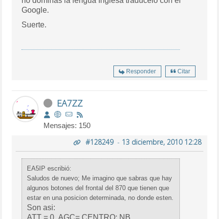
no dominas la lengua Inglesa traducelo con el
Google.
Suerte.
Responder
Citar
EA7ZZ
Mensajes: 150
#128249
-
13 diciembre, 2010 12:28
EA5IP escribió:
Saludos de nuevo; Me imagino que sabras que hay
algunos botones del frontal del 870 que tienen que
estar en una posicion determinada, no donde esten.
Son asi:
ATT = 0, AGC= CENTRO; NB