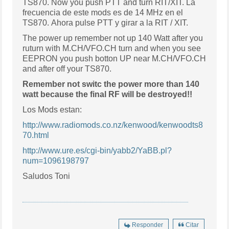
TS870. Now you push PTT and turn RIT/XIT. La
frecuencia de este mods es de 14 MHz en el
TS870. Ahora pulse PTT y girar a la RIT / XIT.
The power up remember not up 140 Watt after you
ruturn with M.CH/VFO.CH turn and when you see
EEPRON you push botton UP near M.CH/VFO.CH
and after off your TS870.
Remember not switc the power more than 140
watt because the final RF will be destroyed!!
Los Mods estan:
http://www.radiomods.co.nz/kenwood/kenwoodts8
70.html
http://www.ure.es/cgi-bin/yabb2/YaBB.pl?
num=1096198797
Saludos Toni
Responder
Citar