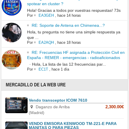
spotear en cluster ?
Hola! Gracias a todos por vuestras respuestas! 73s
Por
EA3GEH
,
hace 14 horas
RE: Soporte de Antena en Chimenea...?
Hola, tu pregunta no tiene una simple respuesta ya
que ...
Por
EA2AQH
,
hace 18 horas
RE: Frecuencias HF asignada a Protección Civil en
España - REMER - emergencias - radioaficionados
· Hola, La lista de las 12 frecuencias par...
Por
EC1T
,
hace 1 día
MERCADILLO DE LA WEB URE
Vendo transceptor ICOM 7610
Daganzo de Arriba
2,300.00€
(Madrid)
VENDO EMISORA KENWOOD TM-221-E PARA
MANITAS O PARA PIEZAS