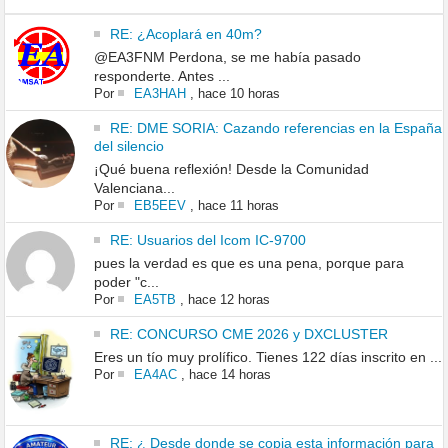
RE: ¿Acoplará en 40m?
@EA3FNM Perdona, se me había pasado
responderte. Antes ...
Por
EA3HAH
,
hace 10 horas
RE: DME SORIA: Cazando referencias en la España
del silencio
¡Qué buena reflexión! Desde la Comunidad
Valenciana...
Por
EB5EEV
,
hace 11 horas
RE: Usuarios del Icom IC-9700
pues la verdad es que es una pena, porque para
poder "c...
Por
EA5TB
,
hace 12 horas
RE: CONCURSO CME 2026 y DXCLUSTER
Eres un tío muy prolífico. Tienes 122 días inscrito en ...
Por
EA4AC
,
hace 14 horas
RE: ¿ Desde donde se copia esta información para