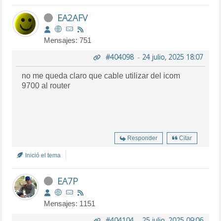
EA2AFV
Mensajes: 751
#404098
-
24 julio, 2025 18:07
no me queda claro que cable utilizar del icom
9700 al router
Responder
Citar
Inició el tema
EA7P
Mensajes: 1151
#404104
-
25 julio, 2025 09:06