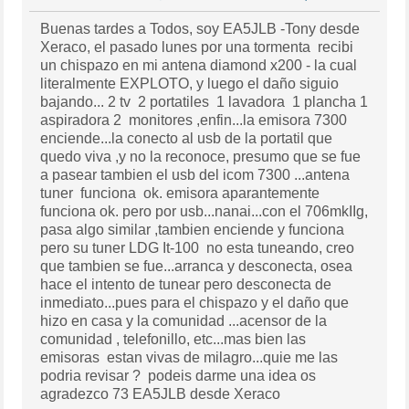
Buenas tardes a Todos, soy EA5JLB -Tony desde
Xeraco, el pasado lunes por una tormenta recibi
un chispazo en mi antena diamond x200 - la cual
literalmente EXPLOTO, y luego el daño siguio
bajando... 2 tv 2 portatiles 1 lavadora 1 plancha 1
aspiradora 2 monitores ,enfin...la emisora 7300
enciende...la conecto al usb de la portatil que
quedo viva ,y no la reconoce, presumo que se fue
a pasear tambien el usb del icom 7300 ...antena
tuner funciona ok. emisora aparantemente
funciona ok. pero por usb...nanai...con el 706mkIIg,
pasa algo similar ,tambien enciende y funciona
pero su tuner LDG It-100 no esta tuneando, creo
que tambien se fue...arranca y desconecta, osea
hace el intento de tunear pero desconecta de
inmediato...pues para el chispazo y el daño que
hizo en casa y la comunidad ...acensor de la
comunidad , telefonillo, etc...mas bien las
emisoras estan vivas de milagro...quie me las
podria revisar ? podeis darme una idea os
agradezco 73 EA5JLB desde Xeraco