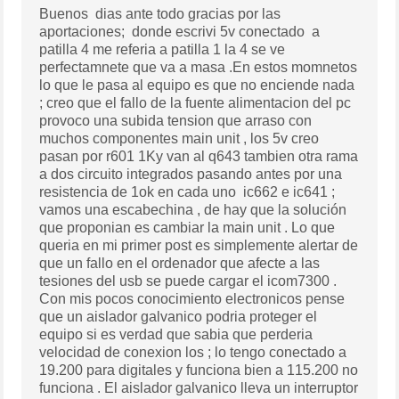
Buenos dias ante todo gracias por las
aportaciones; donde escrivi 5v conectado a
patilla 4 me referia a patilla 1 la 4 se ve
perfectamnete que va a masa .En estos momnetos
lo que le pasa al equipo es que no enciende nada
; creo que el fallo de la fuente alimentacion del pc
provoco una subida tension que arraso con
muchos componentes main unit , los 5v creo
pasan por r601 1Ky van al q643 tambien otra rama
a dos circuito integrados pasando antes por una
resistencia de 1ok en cada uno ic662 e ic641 ;
vamos una escabechina , de hay que la solución
que proponian es cambiar la main unit . Lo que
queria en mi primer post es simplemente alertar de
que un fallo en el ordenador que afecte a las
tesiones del usb se puede cargar el icom7300 .
Con mis pocos conocimiento electronicos pense
que un aislador galvanico podria proteger el
equipo si es verdad que sabia que perderia
velocidad de conexion los ; lo tengo conectado a
19.200 para digitales y funciona bien a 115.200 no
funciona . El aislador galvanico lleva un interruptor