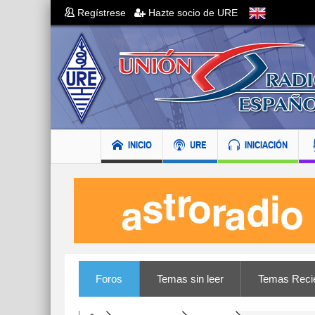
Regístrese
Hazte socio de URE
INICIO
URE
INICIACIÓN
Foros
Temas sin leer
Temas Reci