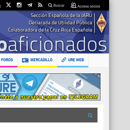
Buscar
Acceso socios
FOROS
MERCADILLO
URE WEB