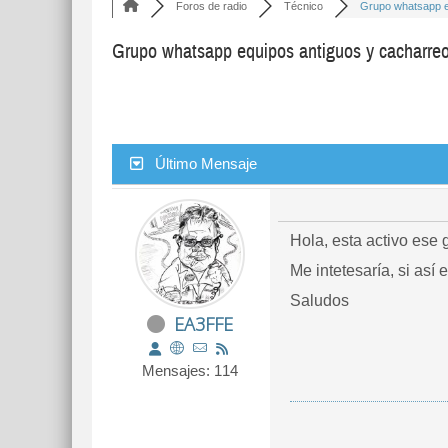
Foros de radio
Técnico
Grupo whatsapp eq
Grupo whatsapp equipos antiguos y cacharre
Último Mensaje
Hola, esta activo ese 
Me intetesaría, si así 
Saludos
EA3FFE
Mensajes: 114