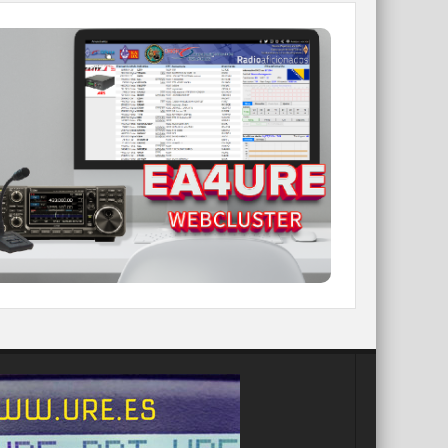
WEBCLUSTER EA4URE
Conoce el nuevo WebCluster de URE,
ahora con nuevos filtros e información y
compatible con GDURE
IR A WEBCLUSTER