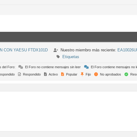
N CON YAESU FTDX101D
Nuestro miembro más reciente:
EA10026U
Etiquetas
s del Foro:
El Foro no contiene mensajes sin leer
El Foro contiene mensajes no l
espondido
Respondido
Activo
Popular
Fijo
No aprobados
Resu