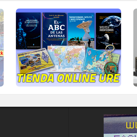
TIENDA ONLINE URE
Publicaciones, mapas, polos, camisetas,
gorras, tazas, forros polares y mucho más...
IR A LA TIENDA DE URE