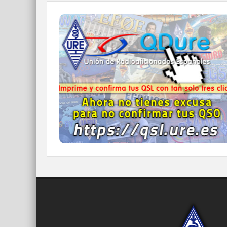
QDURE - https://qsl.ure.es
Imprime y confirma tus QSL en tan solo tres
click.
Nunca fue tan fácil y cómodo
el confirmar tus contactos.
IR A QDURE