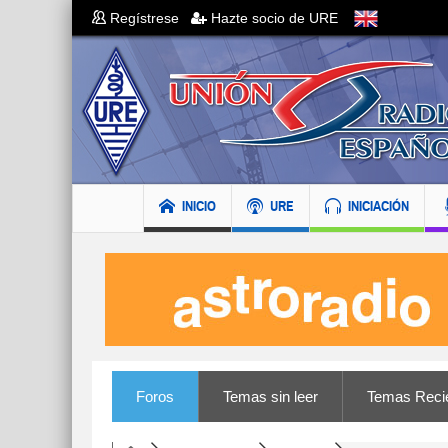
Regístrese
Hazte socio de URE
INICIO
URE
INICIACIÓN
Foros
Temas sin leer
Temas Reci