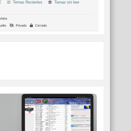
E
Temas Recientes
Temas sin leer
eídos
elto
Privado
Cerrado
WEBCLUSTER EA4URE
Conoce el nuevo WebCluster de URE,
ahora con nuevos filtros e información y