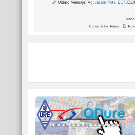
Último Mensaje:
Activacion Pota. EC7DZZ
Icono
Iconos de los Temas:
No r
QDURE - https://qsl.ure.es
Imprime y confirma tus QSL en tan solo tres
click.