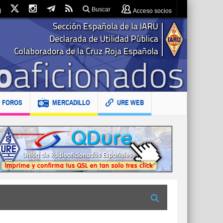
Buscar
Acceso socios
FOROS
MERCADILLO
URE WEB