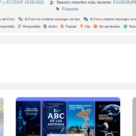
/P y EC7ZO/P 10-08-2026
Nuestro miembro más reciente:
EA10026UR
Etiquetas
s del Foro:
El Foro no contiene mensajes sin leer
El Foro contiene mensajes no l
espondido
Respondido
Activo
Popular
Fijo
No aprobados
Resu
TIENDA ONLINE URE
Publicaciones, mapas, polos, camisetas,