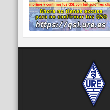
Nunca fue tan fácil y cómodo
el confirmar tus contactos.
IR A QDURE