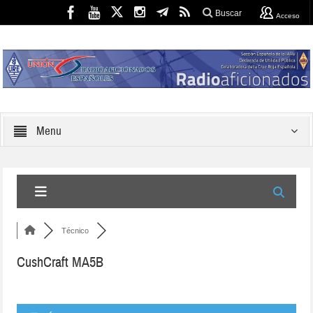
Buscar
Acceso
Menu
Técnico
CushCraft MA5B