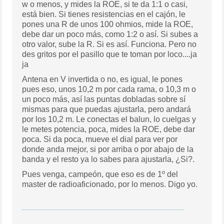
w o menos, y mides la ROE, si te da 1:1 o casi,
está bien. Si tienes resistencias en el cajón, le
pones una R de unos 100 ohmios, mide la ROE,
debe dar un poco más, como 1:2 o así. Si subes a
otro valor, sube la R. Si es así. Funciona. Pero no
des gritos por el pasillo que te toman por loco....ja
ja
Antena en V invertida o no, es igual, le pones
pues eso, unos 10,2 m por cada rama, o 10,3 m o
un poco más, así las puntas dobladas sobre sí
mismas para que puedas ajustarla, pero andará
por los 10,2 m. Le conectas el balun, lo cuelgas y
le metes potencia, poca, mides la ROE, debe dar
poca. Si da poca, mueve el dial para ver por
donde anda mejor, si por arriba o por abajo de la
banda y el resto ya lo sabes para ajustarla, ¿Si?.
Pues venga, campeón, que eso es de 1º del
master de radioaficionado, por lo menos. Digo yo.