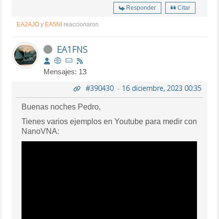
Responder
Citar
EA2AJO
y
EA5NI
reaccionaron
EA1FNS
Mensajes: 13
#390430
-
16 diciembre, 2023 00:35
Buenas noches Pedro,
Tienes varios ejemplos en Youtube para medir con
NanoVNA: