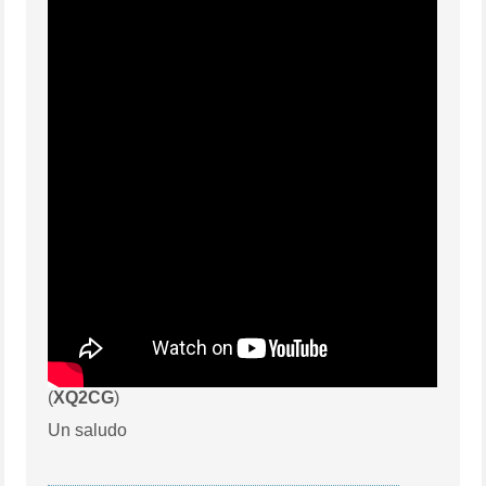
(
XQ2CG
)
Un saludo