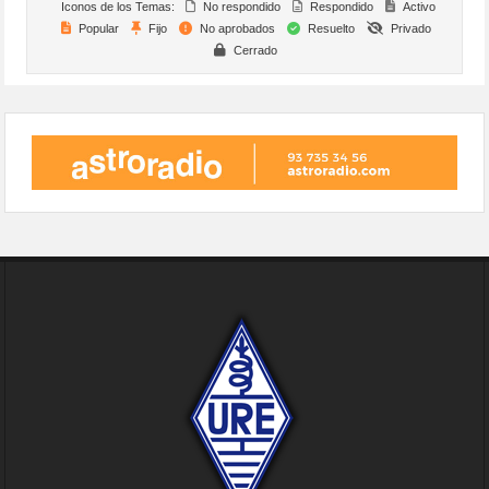
Iconos de los Temas:
No respondido
Respondido
Activo
Popular
Fijo
No aprobados
Resuelto
Privado
Cerrado