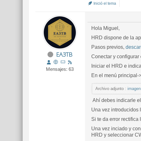
Inició el tema
Hola Miguel,
HRD dispone de la ap
Pasos previos,
descar
EA3TB
Conectar y configurar
Iniciar el HRD e indic
Mensajes: 63
En el menú principal-
Archivo adjunto :
imagen
Ahí debes indicarle e
Una vez introducidos 
Si te da error rectific
Una vez inciado y con
HRD y seleccionar C