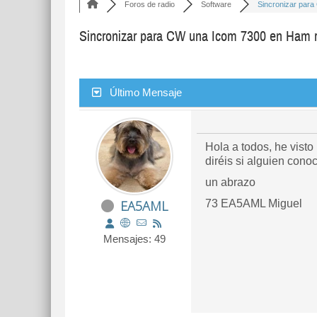
Foros de radio
Software
Sincronizar para
Sincronizar para CW una Icom 7300 en Ham r
Último Mensaje
Hola a todos, he vist
diréis si alguien con
un abrazo
EA5AML
73 EA5AML Miguel
Mensajes: 49