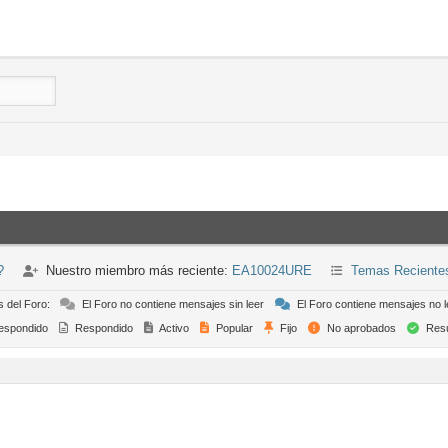
?
Nuestro miembro más reciente:
EA10024URE
Temas Reciente
s del Foro:
El Foro no contiene mensajes sin leer
El Foro contiene mensajes no l
espondido
Respondido
Activo
Popular
Fijo
No aprobados
Resu