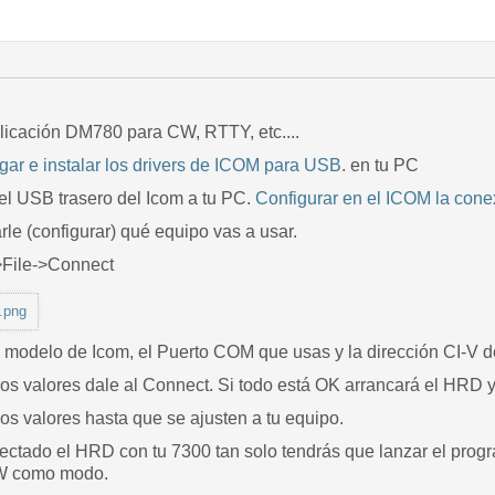
licación DM780 para CW, RTTY, etc....
gar e instalar los drivers de ICOM para USB
. en tu PC
 el USB trasero del Icom a tu PC.
Configurar en el ICOM la cone
arle (configurar) qué equipo vas a usar.
>File->Connect
.png
l modelo de Icom, el Puerto COM que usas y la dirección CI-V d
los valores dale al Connect. Si todo está OK arrancará el HRD y
a los valores hasta que se ajusten a tu equipo.
ectado el HRD con tu 7300 tan solo tendrás que lanzar el prog
W como modo.