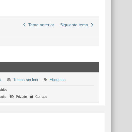
Tema anterior
Siguiente tema
s
Temas sin leer
Etiquetas
eídos
elto
Privado
Cerrado