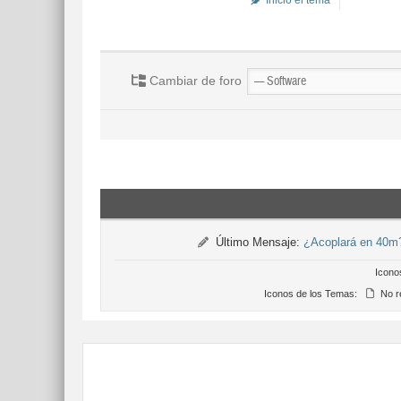
Inició el tema
Cambiar de foro
Último Mensaje:
¿Acoplará en 40m
Icono
Iconos de los Temas:
No r