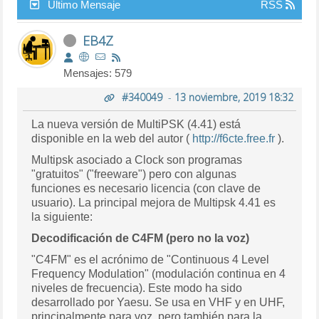
Último Mensaje
RSS
EB4Z
Mensajes: 579
#340049
-
13 noviembre, 2019 18:32
La nueva versión de MultiPSK (4.41) está
disponible en la web del autor (
http://f6cte.free.fr
).
Multipsk asociado a Clock son programas
"gratuitos" ("freeware") pero con algunas
funciones es necesario licencia (con clave de
usuario). La principal mejora de Multipsk 4.41 es
la siguiente:
Decodificación de C4FM (pero no la voz)
"C4FM" es el acrónimo de "Continuous 4 Level
Frequency Modulation" (modulación continua en 4
niveles de frecuencia). Este modo ha sido
desarrollado por Yaesu. Se usa en VHF y en UHF,
principalmente para voz, pero también para la