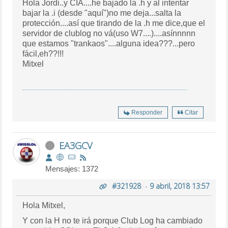
Hola Jordi..y CIA....he bajado la .h y al intentar
bajar la .i (desde "aquí")no me deja...salta la
protección....así que tirando de la .h me dice,que el
servidor de clublog no vá(uso W7....)....asínnnnn
que estamos "trankaos"....alguna idea???...pero
fácil,eh??!!!
Mitxel
Responder
Citar
EA3GCV
Mensajes: 1372
#321928
-
9 abril, 2018 13:57
Hola Mitxel,
Y con la H no te irá porque Club Log ha cambiado