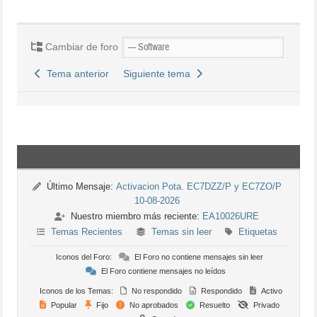
Cambiar de foro
Tema anterior
Siguiente tema
Último Mensaje:
Activacion Pota. EC7DZZ/P y EC7ZO/P
10-08-2026
Nuestro miembro más reciente:
EA10026URE
Temas Recientes
Temas sin leer
Etiquetas
Iconos del Foro:
El Foro no contiene mensajes sin leer
El Foro contiene mensajes no leídos
Iconos de los Temas:
No respondido
Respondido
Activo
Popular
Fijo
No aprobados
Resuelto
Privado