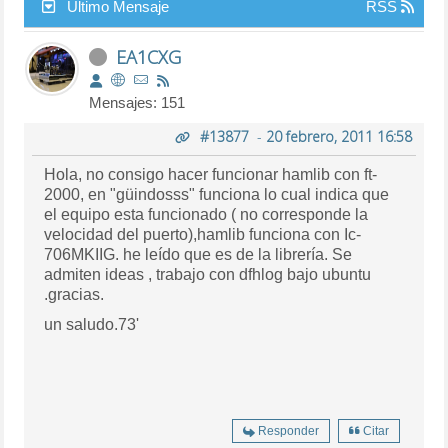
Último Mensaje
RSS
EA1CXG
Mensajes: 151
#13877
-
20 febrero, 2011 16:58
Hola, no consigo hacer funcionar hamlib con ft-
2000, en "güindosss" funciona lo cual indica que
el equipo esta funcionado ( no corresponde la
velocidad del puerto),hamlib funciona con Ic-
706MKIIG. he leído que es de la librería. Se
admiten ideas , trabajo con dfhlog bajo ubuntu
.gracias.
un saludo.73'
Responder
Citar