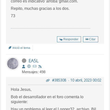
correo es indicativo"arroba"gmail.com.
Repito, muchas gracias a los dos.
73
Responder
Citar
Inició el tema
EA5L
Mensajes: 498
#385308
-
10 abril, 2023 00:02
Hola Jesus,
Bob el desarrollador en el foro comenta lo
siguiente:
Hay un problema al leer el Logger32. archivo
.INI